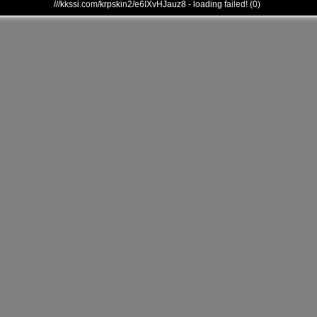
///kkssi.com/krpskin2/e6IXvHJauz8 - loading failed! (0)