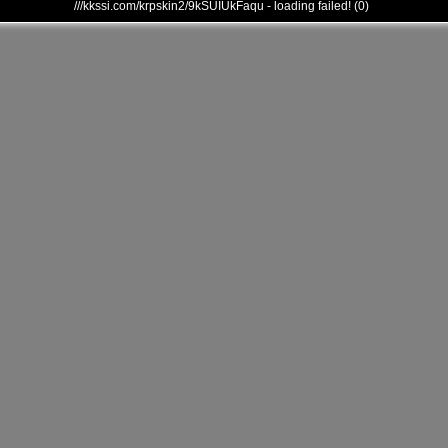
///kkssi.com/krpskin2/9kSUIUkFaqu - loading failed! (0)