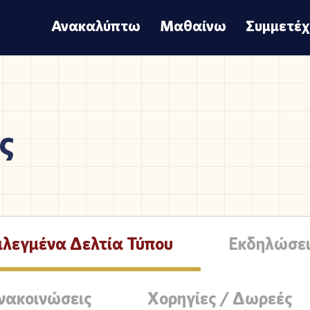
Ανακαλύπτω
Μαθαίνω
Συμμετέ
ς
ιλεγμένα Δελτία Τύπου
Εκδηλώσει
νακοινώσεις
Χορηγίες / Δωρεές