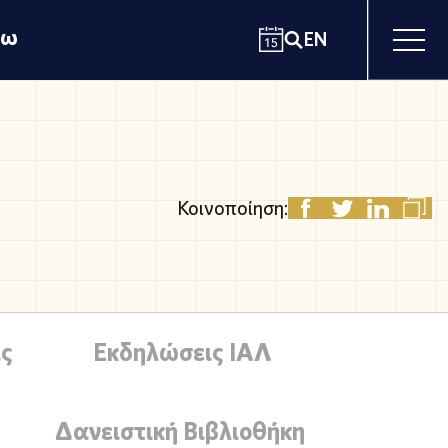
χω
EN
Κοινοποίηση:
ς
Εκδηλώσεις ΙΑΛ
Δανειστική Βιβλιοθήκη