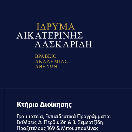
Β
Ρ
Α
Β
Ε
Ι
Ο
Α
Κ
Α
Δ
Η
Μ
Ι
Α
Σ
Α
Θ
Η
Ν
Ω
Ν
Κτήριο Διοίκησης
Γραμματεία, Εκπαιδευτικά Προγράμματα,
Εκθέσεις Δ. Περδικίδη & Β. Σεμερτζίδη
Πραξιτέλους 169 & Μπουμπουλίνας