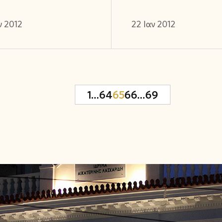
ν 2012
22 Ιαν 2012
1
…
64
65
66
…
69