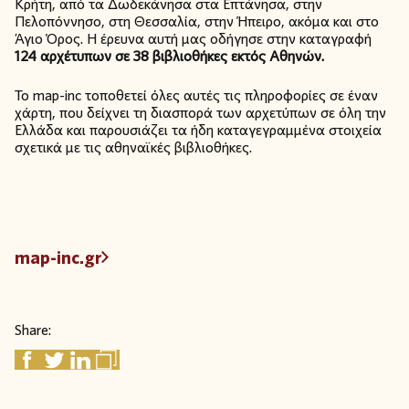
Κρήτη, από τα Δωδεκάνησα στα Επτάνησα, στην
Πελοπόννησο, στη Θεσσαλία, στην Ήπειρο, ακόμα και στο
Άγιο Όρος. Η έρευνα αυτή μας οδήγησε στην καταγραφή
124 αρχέτυπων σε 38 βιβλιοθήκες εκτός Αθηνών.
Το map-inc τοποθετεί
όλες
αυτές
τις
πληροφορίες
σε
έναν
χάρτη,
που
δείχνει
τη
διασπορά
των
αρχετύπων
σε
όλη
την
Ελλάδα
και
παρουσιάζει
τα
ήδη
καταγεγραμμένα
στοιχεία
σχετικά
με
τις
αθηναϊκές
βιβλιοθήκες.
map-inc.gr
Share: