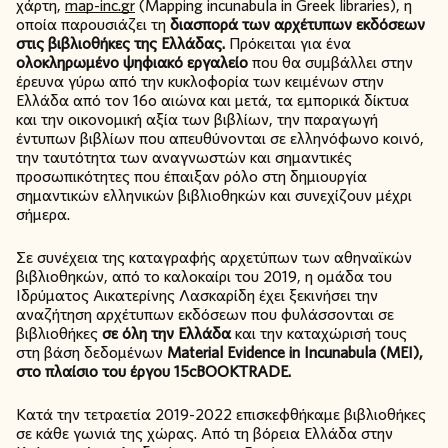
χάρτη,
map-inc.gr
(Mapping incunabula in Greek libraries), η
οποία παρουσιάζει τη
διασπορά των αρχέτυπων εκδόσεων
στις βιβλιοθήκες της Ελλάδας.
Πρόκειται για ένα
ολοκληρωμένο ψηφιακό εργαλείο
που θα συμβάλλει στην
έρευνα γύρω από την κυκλοφορία των κειμένων στην
Ελλάδα από τον 16ο αιώνα και μετά, τα εμπορικά δίκτυα
και την οικονομική αξία των βιβλίων, την παραγωγή
έντυπων βιβλίων που απευθύνονται σε ελληνόφωνο κοινό,
την ταυτότητα των αναγνωστών και σημαντικές
προσωπικότητες που έπαιξαν ρόλο στη δημιουργία
σημαντικών ελληνικών βιβλιοθηκών και συνεχίζουν μέχρι
σήμερα.
Σε συνέχεια της καταγραφής αρχετύπων των αθηναϊκών
βιβλιοθηκών, από το καλοκαίρι του 2019, η ομάδα του
Ιδρύματος Αικατερίνης Λασκαρίδη έχει ξεκινήσει την
αναζήτηση αρχέτυπων εκδόσεων που φυλάσσονται σε
βιβλιοθήκες
σε όλη την Ελλάδα
και την καταχώρισή τους
στη βάση δεδομένων
Material Evidence in Incunabula (MEI),
στο πλαίσιο του έργου 15cBOOKTRADE.
Κατά την τετραετία 2019-2022 επισκεφθήκαμε βιβλιοθήκες
σε κάθε γωνιά της χώρας. Από τη βόρεια Ελλάδα στην