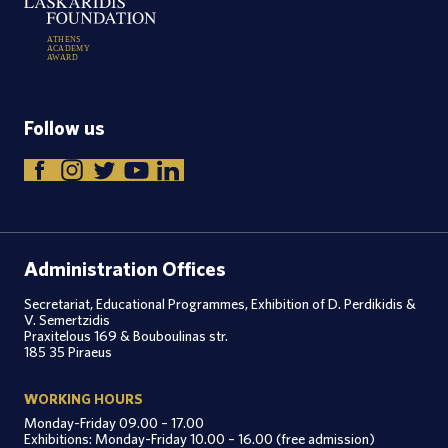
A
T
H
E
N
S
A
C
A
D
E
M
Y
A
W
A
R
D
Follow us
Administration Offices
Secretariat, Educational Programmes, Exhibition of D. Perdikidis &
V. Semertzidis
Praxitelous 169 & Bouboulinas str.
185 35 Piraeus
WORKING HOURS
Monday-Friday 09.00 – 17.00
Exhibitions: Monday-Friday 10.00 – 16.00 (free admission)