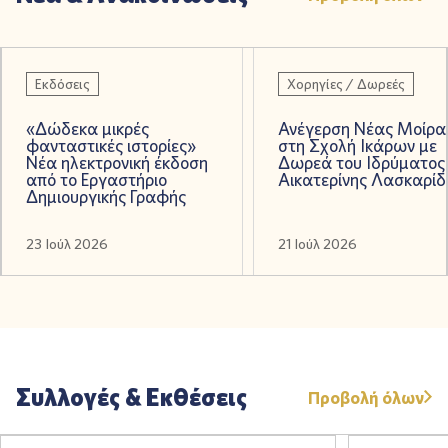
Εκδόσεις
Χορηγίες / Δωρεές
«Δώδεκα μικρές
Ανέγερση Νέας Μοίρα
φανταστικές ιστορίες»
στη Σχολή Ικάρων με
Νέα ηλεκτρονική έκδοση
Δωρεά του Ιδρύματος
από το Εργαστήριο
Αικατερίνης Λασκαρίδ
Δημιουργικής Γραφής
23 Ιούλ 2026
21 Ιούλ 2026
Σ
υ
λ
λ
ο
γ
έ
ς
&
Ε
κ
θ
έ
σ
ε
ι
ς
Προβολή όλων