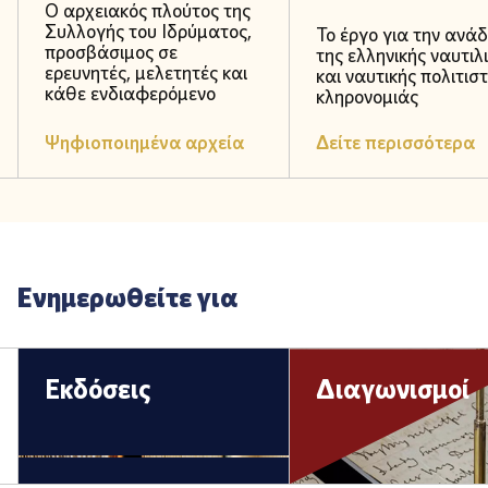
Ο αρχειακός πλούτος της
Συλλογής του Ιδρύματος,
Το έργο για την ανάδ
προσβάσιμος σε
της ελληνικής ναυτιλ
ερευνητές, μελετητές και
και ναυτικής πολιτιστ
κάθε ενδιαφερόμενο
κληρονομιάς
Ψηφιοποιημένα αρχεία
Δείτε περισσότερα
Ε
ν
η
μ
ε
ρ
ω
θ
ε
ί
τ
ε
γ
ι
α
Εκδόσεις
Διαγωνισμοί