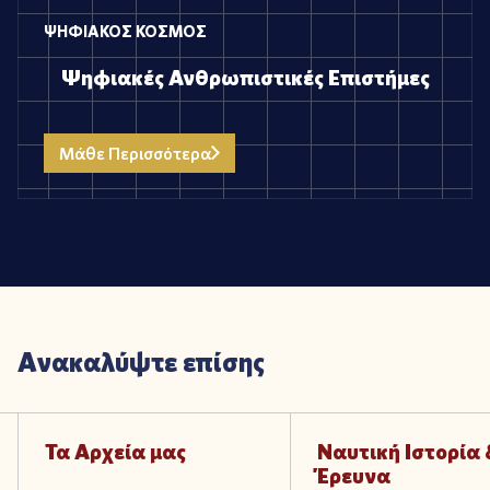
ΨΗΦΙΑΚΟΣ ΚΟΣΜΟΣ
Ψηφιακές Ανθρωπιστικές Επιστήμες
Μάθε Περισσότερα
Α
ν
α
κ
α
λ
ύ
ψ
τ
ε
ε
π
ί
σ
η
ς
Τα Αρχεία μας
Ναυτική Ιστορία 
Έρευνα