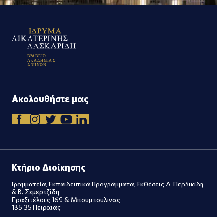
Β
Ρ
Α
Β
Ε
Ι
Ο
Α
Κ
Α
Δ
Η
Μ
Ι
Α
Σ
Α
Θ
Η
Ν
Ω
Ν
Ακολουθήστε μας
Κτήριο Διοίκησης
Γραμματεία, Εκπαιδευτικά Προγράμματα, Εκθέσεις Δ. Περδικίδη
& Β. Σεμερτζίδη
Πραξιτέλους 169 & Μπουμπουλίνας
185 35 Πειραιάς