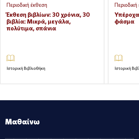
Περιοδική έκθεση
Περιοδική
Physical
Physical
Έκθεση βιβλίων: 30 χρόνια, 30
Υπέροχα 
βιβλία: Μικρά, μεγάλα,
φάσμα
πολύτιμα, σπάνια
Ιστορική Βιβλιοθήκη
Ιστορική Βιβ
Μ
α
θ
α
ί
ν
ω