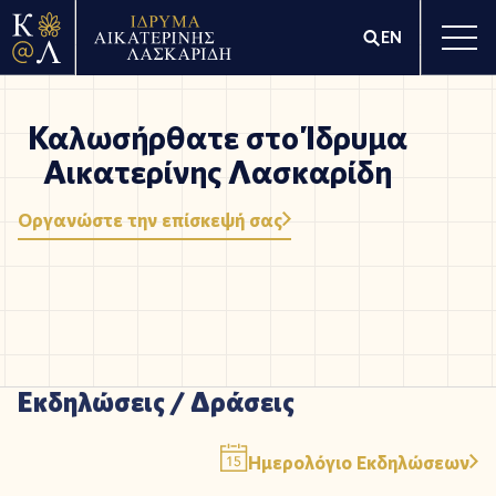
EN
Καλωσήρθατε στο Ίδρυμα
Αικατερίνης Λασκαρίδη
Οργανώστε την επίσκεψή σας
Ε
κ
δ
η
λ
ώ
σ
ε
ι
ς
/
Δ
ρ
ά
σ
ε
ι
ς
Ημερολόγιο Εκδηλώσεων