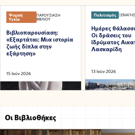
Ψυχική
Πολιτισμός
ΞΕΝΆΓΗ
ΠΑΡΟΥΣΊΑΣΗ
Υγεία
ΒΙΒΛΊΟΥ
Ημέρες θάλασσ
Βιβλιοπαρουσίαση:
Οι δράσεις του
«Εξαρτάται: Μια ιστορία
Ιδρύματος Αικα
ζωής δίπλα στην
Λασκαρίδη
εξάρτηση»
13 Ιούν 2026
15 Ιούν 2026
Ο
ι
Β
ι
β
λ
ι
ο
θ
ή
κ
ε
ς