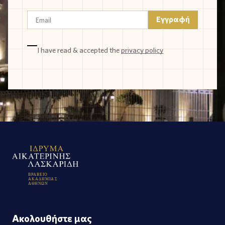
I have read & accepted the
privacy policy
Β
Ρ
Α
Β
Ε
Ι
Ο
Α
Κ
Α
Δ
Η
Μ
Ι
Α
Σ
Α
Θ
Η
Ν
Ω
Ν
Ακολουθήστε μας