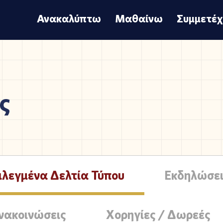
Ανακαλύπτω
Μαθαίνω
Συμμετέ
ς
ιλεγμένα Δελτία Τύπου
Εκδηλώσει
νακοινώσεις
Χορηγίες / Δωρεές