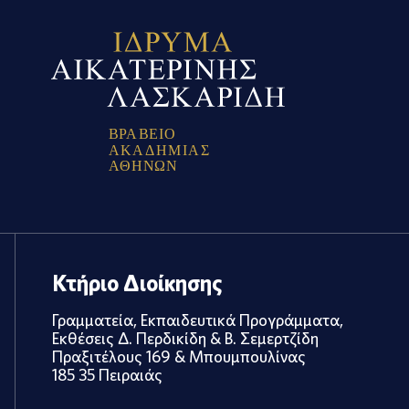
Β
Ρ
Α
Β
Ε
Ι
Ο
Α
Κ
Α
Δ
Η
Μ
Ι
Α
Σ
Α
Θ
Η
Ν
Ω
Ν
Κτήριο Διοίκησης
Γραμματεία, Εκπαιδευτικά Προγράμματα,
Εκθέσεις Δ. Περδικίδη & Β. Σεμερτζίδη
Πραξιτέλους 169 & Μπουμπουλίνας
185 35 Πειραιάς