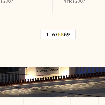
οε 2007
14 Νοε 2007
1
…
67
68
69