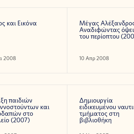
ς και Εικόνα
Μέγας Αλέξανδρος
Αναδιφώντας όψει
του περίοπτου (20
άι 2008
10 Απρ 2008
ξη παιδιών
Δημιουργία
ιννοστούντων και
ειδικευμένου ναυτι
οδαπών στο
τμήματος στη
είο (2007)
βιβλιοθήκη