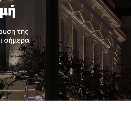
μμή
ρυση της
ι σήμερα