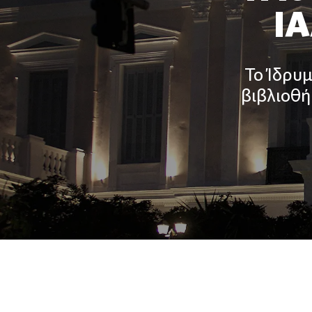
ΙΑ
Το Ίδρυ
βιβλιοθ