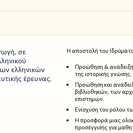
γωγή, σε
Η αποστολή του Ιδρύματο
λληνικού
Προώθηση & ανάδειξη 
 των ελληνικών
της ιστορικής γνώσης.
αυτικής έρευνας.
Προώθηση και ανάδειξ
βιβλιοθηκών, των αρ
επιστημών.
Ενίσχυση του ρόλου τω
Η προσφορά μιας ολο
προσέγγισης για μαθη