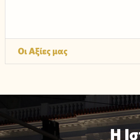
Οι Αξίες μας
Η Ισ