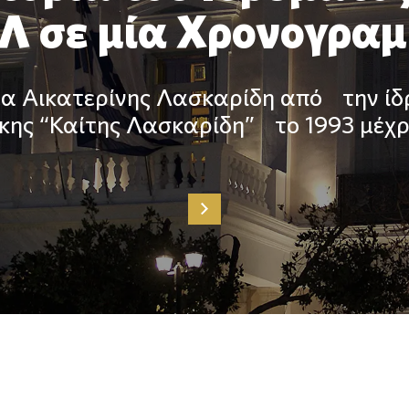
Λ σε μία Χρονογρα
μα Αικατερίνης Λασκαρίδη από την ίδ
ήκης “Καίτης Λασκαρίδη” το 1993 μέχρ