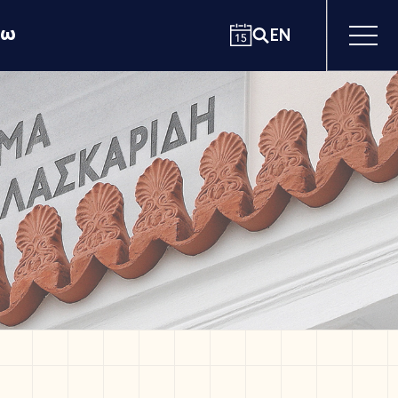
χω
EN