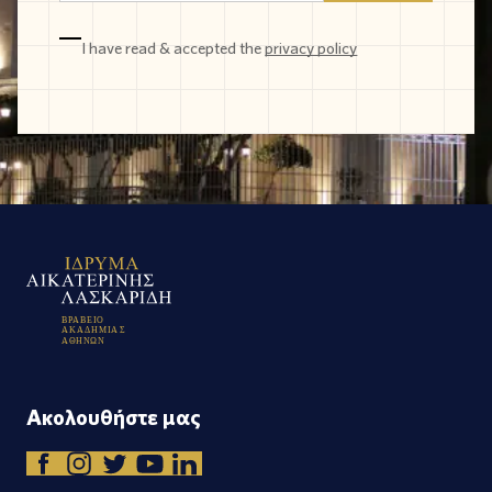
I have read & accepted the
privacy policy
Β
Ρ
Α
Β
Ε
Ι
Ο
Α
Κ
Α
Δ
Η
Μ
Ι
Α
Σ
Α
Θ
Η
Ν
Ω
Ν
Ακολουθήστε μας