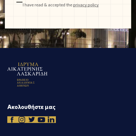
I have read & accepted the
privacy policy
Β
Ρ
Α
Β
Ε
Ι
Ο
Α
Κ
Α
Δ
Η
Μ
Ι
Α
Σ
Α
Θ
Η
Ν
Ω
Ν
Ακολουθήστε μας