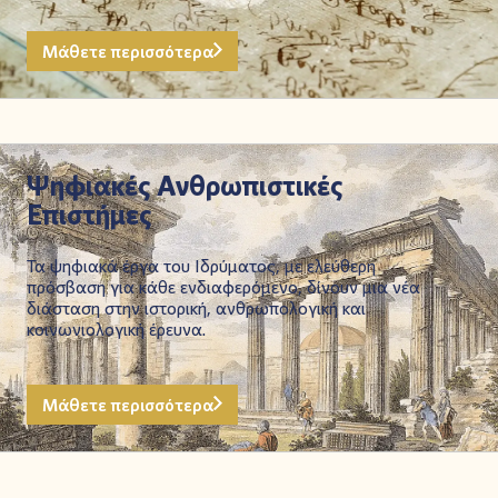
Μάθετε περισσότερα
Ψηφιακές Ανθρωπιστικές
Επιστήμες
Τα ψηφιακά έργα του Ιδρύματος, με ελεύθερη
πρόσβαση για κάθε ενδιαφερόμενο, δίνουν μια νέα
διάσταση στην ιστορική, ανθρωπολογική και
κοινωνιολογική έρευνα.
Μάθετε περισσότερα