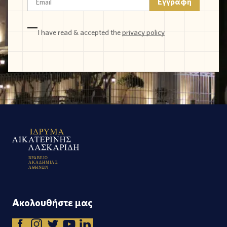
I have read & accepted the
privacy policy
Β
Ρ
Α
Β
Ε
Ι
Ο
Α
Κ
Α
Δ
Η
Μ
Ι
Α
Σ
Α
Θ
Η
Ν
Ω
Ν
Ακολουθήστε μας