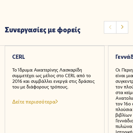
Συνεργασίες με φορείς
CERL
Γεννάδ
Το Ίδρυμα Αικατερίνης Λασκαρίδη
Οι Περιη
συμμετέχει ως μέλος στο CERL από το
είναι μ
2016 και συμβάλλει ενεργά στις δράσεις
συγκεντρ
του με διάφορους τρόπους.
τον πλο
στα κεί
Ανατολι
Δείτε περισσότερα
τον 16ο 
πλούσια
βιβλίων
Γεννάδι
πυλώνα 
Ιστορική