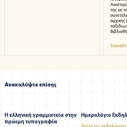
Αικατερί
της σε 
συνετέλ
αρχικής
ταξιδιω
Βιβλιοθή
traveltr
Ανακαλύψτε επίσης
Η ελληνική γραμματεία στην
Ημερολόγιο Εκδη
πρώιμη τυπογραφία
Δείτε τις εκδηλώσεις