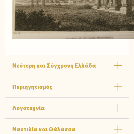
Νεότερη και Σύγχρονη Ελλάδα
Περιηγητισμός
Λογοτεχνία
Ναυτιλία και Θάλασσα