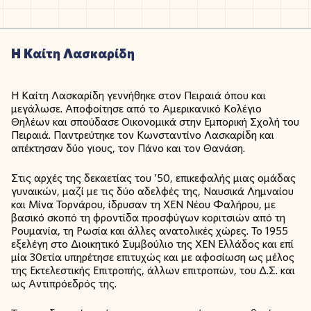
Η Καίτη Λασκαρίδη
Η Καίτη Λασκαρίδη γεννήθηκε στον Πειραιά όπου και
μεγάλωσε. Αποφοίτησε από το Αμερικανικό Κολέγιο
Θηλέων και σπούδασε Οικονομικά στην Εμπορική Σχολή του
Πειραιά. Παντρεύτηκε τον Κωνσταντίνο Λασκαρίδη και
απέκτησαν δύο γιους, τον Πάνο και τον Θανάση.
Στις αρχές της δεκαετίας του ’50, επικεφαλής μιας ομάδας
γυναικών, μαζί με τις δύο αδελφές της, Ναυσικά Λημναίου
και Μίνα Τορνάρου, ίδρυσαν τη ΧΕΝ Νέου Φαλήρου, με
βασικό σκοπό τη φροντίδα προσφύγων κοριτσιών από τη
Ρουμανία, τη Ρωσία και άλλες ανατολικές χώρες. Το 1955
εξελέγη στο Διοικητικό Συμβούλιο της ΧΕΝ Ελλάδος και επί
μία 30ετία υπηρέτησε επιτυχώς και με αφοσίωση ως μέλος
της Εκτελεστικής Επιτροπής, άλλων επιτροπών, του Δ.Σ. και
ως Αντιπρόεδρός της.