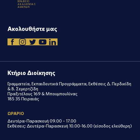
Β
Ρ
Α
Β
Ε
Ι
Ο
Α
Κ
Α
Δ
Η
Μ
Ι
Α
Σ
Λογοτεχνικός Διαγωνισμός Πρωτόλειου Διηγήματος
Α
Θ
Η
Ν
Ω
Ν
στη μνήμη Μαριλένας Λασκαρίδη
Ακολουθήστε μας
Κτήριο Διοίκησης
Γραμματεία, Εκπαιδευτικά Προγράμματα, Εκθέσεις Δ. Περδικίδη
& Β. Σεμερτζίδη
Πραξιτέλους 169 & Μπουμπουλίνας
185 35 Πειραιάς
ΩΡΑΡΙΟ
Δευτέρα-Παρασκευή 09.00 – 17.00
Εκθέσεις: Δευτέρα-Παρασκευή 10.00-16.00 (είσοδος ελεύθερη)