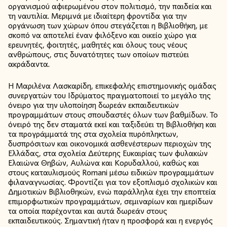
οργανισμού αφιερωμένου στον πολιτισμό, την παιδεία και
τη ναυτιλία. Μεριμνά με ιδιαίτερη φροντίδα για την
οργάνωση των χώρων όπου στεγάζεται η Βιβλιοθήκη, με
σκοπό να αποτελεί έναν φιλόξενο και οικείο χώρο για
ερευνητές, φοιτητές, μαθητές και όλους τους νέους
ανθρώπους, στις δυνατότητες των οποίων πιστεύει
ακράδαντα.
Η Μαριλένα Λασκαρίδη, επικεφαλής επιστημονικής ομάδας
συνεργατών του Ιδρύματος πραγματοποιεί το μεγάλο της
όνειρο για την υλοποίηση δωρεάν εκπαιδευτικών
προγραμμάτων στους σπουδαστές όλων των βαθμίδων. Το
όνειρό της δεν σταματά εκεί και ταξιδεύει τη Βιβλιοθήκη και
τα προγράμματά της στα σχολεία πυρόπληκτων,
δυσπρόσιτων και οικονομικά ασθενέστερων περιοχών της
Ελλάδας, στα σχολεία Δεύτερης Ευκαιρίας των φυλακών
Ελαιώνα Θηβών, Αυλώνα και Κορυδαλλού, καθώς και
στους καταυλισμούς Romani μέσω ειδικών προγραμμάτων
φιλαναγνωσίας. Φροντίζει για τον εξοπλισμό σχολικών και
Δημοτικών Βιβλιοθηκών, ενώ παράλληλα έχει την εποπτεία
επιμορφωτικών προγραμμάτων, σεμιναρίων και ημερίδων
τα οποία παρέχονται και αυτά δωρεάν στους
εκπαιδευτικούς. Σημαντική ήταν η προσφορά και η ενεργός