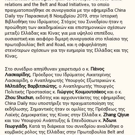
relations and the Belt and Road Initiative», το οποίο
πραγματοποιήθηκε σε συνεργασία με την εφημερίδα China
Daily την Παρασκευή 8 Νοεμβρίου 2019, στην Ιστορική
Βιβλιοθήκη του Ιδρύματος. Στόχος του Συνεδρίου ήταν η
προώθηση των ακαδημαϊκών και επιστημονικών σχέσεων
μεταξύ Ελλάδας και Κίνας για μια υψηλού επιπέδου,
ουσιαστική και αειφόρο διμερή συνεργασία στο πλαίσιο της
πρωτοβουλίας Belt and Road, και η σφυρηλάτηση
στενότερων σχέσεων για την ευημερία της Ελλάδας και της
Κίνας.
Στο συνέδριο απηύθυναν χαιρετισμό ο κ.
Πάνος
Λασκαρίδης
, Πρόεδρος του Ιδρύματος Αικατερίνης
Λασκαρίδη, ο Αναπληρωτής Υπουργός Εξωτερικών κ.
Μιλτιάδης Βαρβιτσιώτης
, ο Αναπληρωτής Υπουργός
Πολιτικής Προστασίας κ.
Γιώργος Κουμουτσάκος
και ο κ.
Zhou
Shuchun
, εκδότης και αρχισυντάκτης της εφημερίδας
China Daily που υποστήριξε την πραγματοποίηση της
εκδήλωσης. Σημαντικές ήταν οι ομιλίες της Πρέσβεως της
Λαϊκής Δημοκρατίας της Κίνας στην Ελλάδα κ.
Zhang
Qiyue
και του Υπουργού Ανάπτυξης & Επενδύσεων κ.
Άδωνι
Γεωργιάδη
. Κατά τη διάρκεια του συνεδρίου αναλύθηκε ο
κομβικός ρόλος της Ελλάδας στην Πρωτοβουλία Belt and