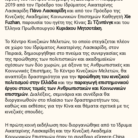
2019 από τον Πρόεδρο του Ιδρύματος Αικατερίνης
Λασκαρίδη
Πάνο Λασκαρίδη
και από τον Πρόεδρο της
Κινεζικής Ακαδημίας Κοινωνικών Επιστημών Καθηγητή
Xie
Fuzhan
, παρουσία του ηγέτη της Κίνας
Σι Τζινπίνγκ
και του
Έλληνα Πρωθυπουργού
Κυριάκου Μητσοτάκη
.
Το Κέντρο Κινεζικών Μελετών, το οποίο στεγάζεται πλέον
σε χώρο του Ιδρύματος Αικατερίνης Λασκαρίδη, στον
Πειραιά, δημιουργήθηκε στο πνεύμα της συνεργασίας και
της προώθησης των πολιτιστικών και ακαδημαϊκών
σχέσεων των δύο χωρών, με άξονα τις Ανθρωπιστικές και
Κοινωνικές Επιστήμες. Το Κέντρο Κινεζικών Μελετών, θα
αναπτύξει δραστηριότητα για την
προώθηση του κινεζικού
πολιτισμού στην Ελλάδα
και την
παραγωγή επιστημονικού
έργου στους τομείς των Ανθρωπιστικών και Κοινωνικών
επιστημών
. Διαλέξεις, σεμινάρια και συνέδρια θα
διοργανωθούν στο πλαίσιο των δραστηριοτήτων του,
καθώς και εκθέσεις για την Κίνα και θέματα σχετικά με τις
κινεζικές σπουδές.
Η πρώτη κοινή εκδήλωση που διοργανώθηκε από το Ίδρυμα
Αικατερίνης Λασκαρίδη και την Κινεζική Ακαδημία
Κοινωνικών Επιστημών ήταν το συνέδριο «Greece-China