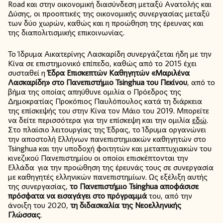
Road και στην οικονομική διασύνδεση μεταξύ Ανατολής και
Δύσης, οι προοπτικές της οικονομικής συνεργασίας μεταξύ
των δύο χωρών, καθώς και η προώθηση της έρευνας και
της διαπολιτισμικής επικοινωνίας.
Το Ίδρυμα Αικατερίνης Λασκαρίδη συνεργάζεται ήδη με την
Κίνα σε επιστημονικό επίπεδο, καθώς από το 2015 έχει
συσταθεί η
Έδρα Επισκεπτών Καθηγητών «Μαριλένα
Λασκαρίδη» στο Πανεπιστήμιο
Tsinghua του Πεκίνου
, από το
βήμα της οποίας απηύθυνε ομιλία ο Πρόεδρος της
Δημοκρατίας Προκόπιος Παυλόπουλος κατά τη διάρκεια
της επίσκεψής του στην Κίνα τον Μάιο του 2019. Μπορείτε
να δείτε περισσότερα για την επίσκεψη και την ομιλία
εδώ
.
Στο πλαίσιο λειτουργίας της Έδρας, το Ίδρυμα οργανώνει
την αποστολή Ελλήνων πανεπιστημιακών καθηγητών στο
Tsinghua και την υποδοχή φοιτητών και μεταπτυχιακών του
κινεζικού Πανεπιστημίου οι οποίοι επισκέπτονται την
Ελλάδα για την προώθηση της έρευνάς τους σε συνεργασία
με καθηγητές ελληνικών πανεπιστημίων. Ως εξέλιξη αυτής
της συνεργασίας,
το Πανεπιστήμιο
Tsinghua αποφάσισε
πρόσφατα να εισαγάγει στο πρόγραμμά
του, από την
άνοιξη του 2020,
τη διδασκαλία της Νεοελληνικής
Γλώσσας
.