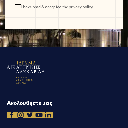
I have read & accepted the
privacy policy
Β
Ρ
Α
Β
Ε
Ι
Ο
Α
Κ
Α
Δ
Η
Μ
Ι
Α
Σ
Α
Θ
Η
Ν
Ω
Ν
Ακολουθήστε μας