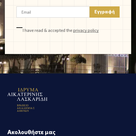
I have read & accepted the
privacy policy
Β
Ρ
Α
Β
Ε
Ι
Ο
Α
Κ
Α
Δ
Η
Μ
Ι
Α
Σ
Α
Θ
Η
Ν
Ω
Ν
Ακολουθήστε μας