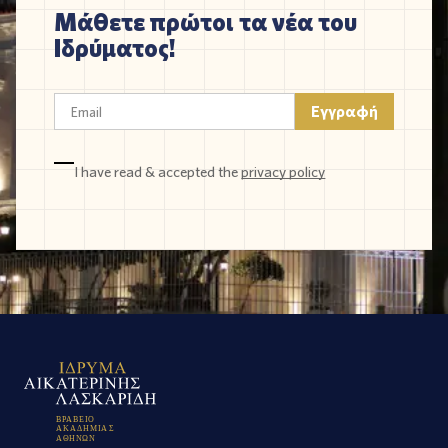
Μάθετε πρώτοι τα νέα του
Ιδρύματος!
I have read & accepted the
privacy policy
Β
Ρ
Α
Β
Ε
Ι
Ο
Α
Κ
Α
Δ
Η
Μ
Ι
Α
Σ
Α
Θ
Η
Ν
Ω
Ν