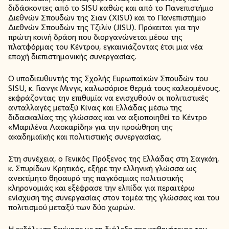
διδάσκοντες από το SISU καθώς και από το Πανεπιστήμιο
Διεθνών Σπουδών της Σιαν (XISU) και το Πανεπιστήμιο
Διεθνών Σπουδών της Τζιλίν (JISU). Πρόκειται για την
πρώτη κοινή δράση που διοργανώνεται μέσω της
πλατφόρμας του Κέντρου, εγκαινιάζοντας έτσι μια νέα
εποχή διεπιστημονικής συνεργασίας.
Ο υποδιευθυντής της Σχολής Ευρωπαϊκών Σπουδών του
SISU, κ. Γιανγκ Μινγκ, καλωσόρισε θερμά τους καλεσμένους,
εκφράζοντας την επιθυμία να ενισχυθούν οι πολιτιστικές
ανταλλαγές μεταξύ Κίνας και Ελλάδας μέσω της
διδασκαλίας της γλώσσας και να αξιοποιηθεί το Κέντρο
«Μαριλένα Λασκαρίδη» για την προώθηση της
ακαδημαϊκής και πολιτιστικής συνεργασίας.
Στη συνέχεια, ο Γενικός Πρόξενος της Ελλάδας στη Σαγκάη,
κ. Σπυρίδων Κρητικός, εξήρε την ελληνική γλώσσα ως
ανεκτίμητο θησαυρό της παγκόσμιας πολιτιστικής
κληρονομιάς και εξέφρασε την ελπίδα για περαιτέρω
ενίσχυση της συνεργασίας στον τομέα της γλώσσας και του
πολιτισμού μεταξύ των δύο χωρών.