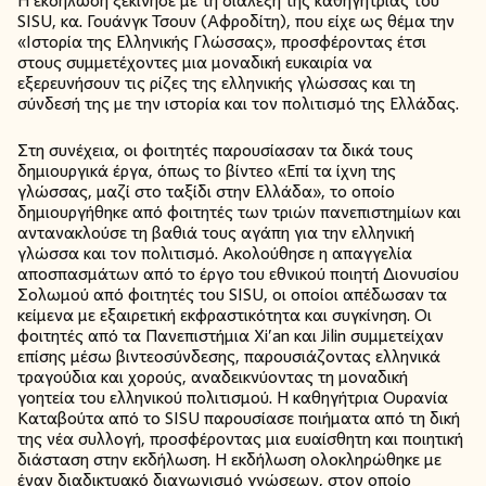
Η εκδήλωση ξεκίνησε με τη διάλεξη της καθηγήτριας του
SISU, κα. Γουάνγκ Τσουν (Αφροδίτη), που είχε ως θέμα την
«Ιστορία της Ελληνικής Γλώσσας», προσφέροντας έτσι
στους συμμετέχοντες μια μοναδική ευκαιρία να
εξερευνήσουν τις ρίζες της ελληνικής γλώσσας και τη
σύνδεσή της με την ιστορία και τον πολιτισμό της Ελλάδας.
Στη συνέχεια, οι φοιτητές παρουσίασαν τα δικά τους
δημιουργικά έργα, όπως το βίντεο «Επί τα ίχνη της
γλώσσας, μαζί στο ταξίδι στην Ελλάδα», το οποίο
δημιουργήθηκε από φοιτητές των τριών πανεπιστημίων και
αντανακλούσε τη βαθιά τους αγάπη για την ελληνική
γλώσσα και τον πολιτισμό. Ακολούθησε η απαγγελία
αποσπασμάτων από το έργο του εθνικού ποιητή Διονυσίου
Σολωμού από φοιτητές του SISU, οι οποίοι απέδωσαν τα
κείμενα με εξαιρετική εκφραστικότητα και συγκίνηση. Οι
φοιτητές από τα Πανεπιστήμια Xi’an και Jilin συμμετείχαν
επίσης μέσω βιντεοσύνδεσης, παρουσιάζοντας ελληνικά
τραγούδια και χορούς, αναδεικνύοντας τη μοναδική
γοητεία του ελληνικού πολιτισμού. Η καθηγήτρια Ουρανία
Καταβούτα από το SISU παρουσίασε ποιήματα από τη δική
της νέα συλλογή, προσφέροντας μια ευαίσθητη και ποιητική
διάσταση στην εκδήλωση. Η εκδήλωση ολοκληρώθηκε με
έναν διαδικτυακό διαγωνισμό γνώσεων, στον οποίο