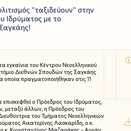
ολιτισμός "ταξιδεύουν" στην
υ Ιδρύματος με το
 Σαγκάης!
τα εγκαίνια του Κέντρου Νεοελληνικού
στήμιο Διεθνών Σπουδών της Σαγκάης
), τα οποία πραγματοποιήθηκαν στις 11
χε επισκεφθεί ο Πρόεδρος του Ιδρύματος,
ν, μεταξύ άλλων, η Πρόεδρος του
η Διευθύντρια του Τμήματος Νεοελληνικών
δρύματος Αικατερίνης Λασκαρίδη, ο κ.
ο κ. Κωνσταντίνος Μαζαράκης – Αινιάν,