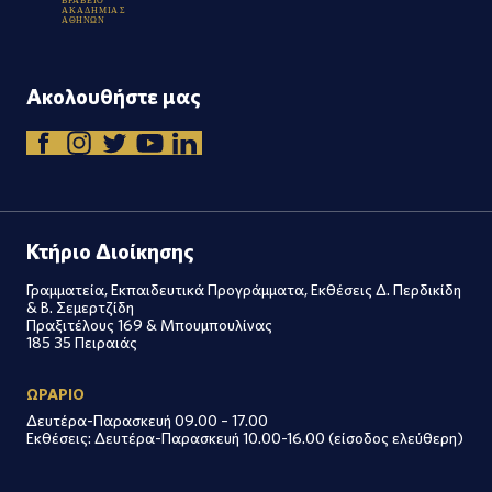
Β
Ρ
Α
Β
Ε
Ι
Ο
Α
Κ
Α
Δ
Η
Μ
Ι
Α
Σ
Α
Θ
Η
Ν
Ω
Ν
Ακολουθήστε μας
Κτήριο Διοίκησης
Γραμματεία, Εκπαιδευτικά Προγράμματα, Εκθέσεις Δ. Περδικίδη
& Β. Σεμερτζίδη
Πραξιτέλους 169 & Μπουμπουλίνας
185 35 Πειραιάς
ΩΡΑΡΙΟ
Δευτέρα-Παρασκευή 09.00 – 17.00
Εκθέσεις: Δευτέρα-Παρασκευή 10.00-16.00 (είσοδος ελεύθερη)