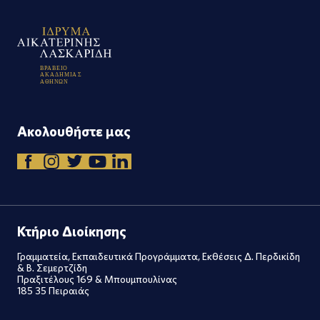
Β
Ρ
Α
Β
Ε
Ι
Ο
Α
Κ
Α
Δ
Η
Μ
Ι
Α
Σ
Α
Θ
Η
Ν
Ω
Ν
Ακολουθήστε μας
Κτήριο Διοίκησης
Γραμματεία, Εκπαιδευτικά Προγράμματα, Εκθέσεις Δ. Περδικίδη
& Β. Σεμερτζίδη
Πραξιτέλους 169 & Μπουμπουλίνας
185 35 Πειραιάς