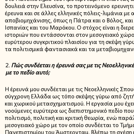
δουλειά στην Ελευσίνα, το προτεινόμενο ερευνητικ
έρευνα και σε άλλες ελληνικές πόλεις-λιμάνια με 
αποβιομηχάνισης, όπως η Πάτρα και ο Βόλος, και
Ισπανίας και του Μαρόκου. Ο στόχος είναι η διε
ιστοριών που εντάσσονται στον μεσογειακό χώρο
ευρύτερου συγκριτικού πλαισίου για τη σκέψη γύ
τα πολιτισμικά φαντασιακά και τα μεταβιομηχανι
Πώς συνδέεται η έρευνά σας με τις Νεοελληνικ
με το πεδίο αυτό;
Η έρευνά μου συνδέεται με τις Νεοελληνικές Σπο
σύγχρονη Ελλάδα ως τόπο σκέψης γύρω από ζητή
και χωρικού μετασχηματισμού. Η εργασία μου έχει
νοούμενες ευρύτερα ως διεπιστημονικό πεδίο πο
πολιτισμό, πολιτική και κριτική θεωρία, ενώ παρ
μεσογειακό χώρο με τον οποίο συνδέεται το Τμή
Πανεπιστημίου του Άμστερνταμ. Βλέπω τη σχέση μ