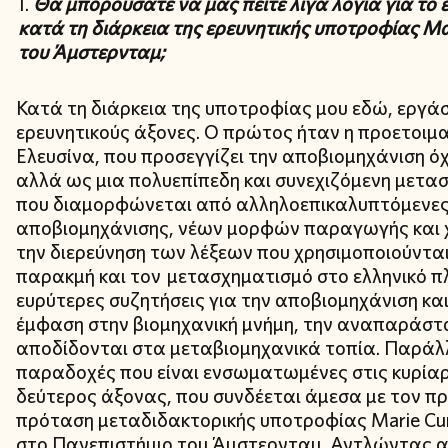
Θα μπορούσατε να μας πείτε λίγα λόγια για το
κατά τη διάρκεια της ερευνητικής υποτροφίας 
του Άμστερνταμ;
Κατά τη διάρκεια της υποτροφίας μου εδώ, εργά
ερευνητικούς άξονες. Ο πρώτος ήταν η προετοιμ
Ελευσίνα, που προσεγγίζει την αποβιομηχάνιση ό
αλλά ως μια πολυεπίπεδη και συνεχιζόμενη μετασ
που διαμορφώνεται από αλληλοεπικαλυπτόμενες ε
αποβιομηχάνισης, νέων μορφών παραγωγής και
την διερεύνηση των λέξεων που χρησιμοποιούνται
παρακμή και τον μετασχηματισμό στο ελληνικό πλα
ευρύτερες συζητήσεις για την αποβιομηχάνιση και
έμφαση στην βιομηχανική μνήμη, την αναπαράστασ
αποδίδονται στα μεταβιομηχανικά τοπία. Παράλλ
παραδοχές που είναι ενσωματωμένες στις κυρίαρ
δεύτερος άξονας, που συνδέεται άμεσα με τον πρ
πρόταση μεταδιδακτορικής υποτροφίας Marie Curi
στο Πανεπιστήμιο του Άμστερνταμ. Αντλώντας α