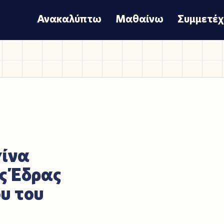
Ανακαλύπτω
Μαθαίνω
Συμμετέ
γίνα
ς Έδρας
υ του