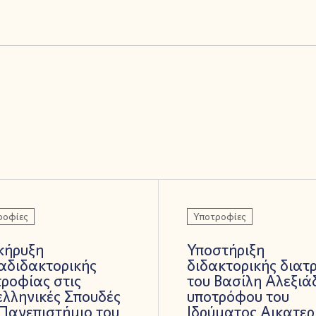
ροφίες
Υποτροφίες
κήρυξη
Υποστήριξη
αδιδακτορικής
διδακτορικής διατ
ροφίας στις
του Βασίλη Αλεξιά
λληνικές Σπουδές
υποτρόφου του
Πανεπιστήμιο του
Ιδρύματος Αικατερ