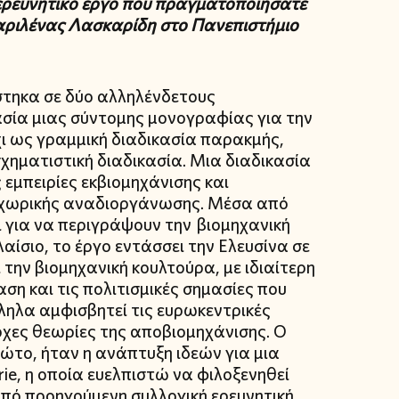
 ερευνητικό έργο που πραγματοποιήσατε
Μαριλένας Λασκαρίδη στο Πανεπιστήμιο
στηκα σε δύο αλληλένδετους
ασία μιας σύντομης μονογραφίας για την
χι ως γραμμική διαδικασία παρακμής,
χηματιστική διαδικασία. Μια διαδικασία
μπειρίες εκβιομηχάνισης και
 χωρικής αναδιοργάνωσης. Μέσα από
 για να περιγράψουν την βιομηχανική
ίσιο, το έργο εντάσσει την Ελευσίνα σε
 την βιομηχανική κουλτούρα, με ιδιαίτερη
η και τις πολιτισμικές σημασίες που
ηλα αμφισβητεί τις ευρωκεντρικές
χες θεωρίες της αποβιομηχάνισης. Ο
ώτο, ήταν η ανάπτυξη ιδεών για μια
e, η οποία ευελπιστώ να φιλοξενηθεί
πό προηγούμενη συλλογική ερευνητική