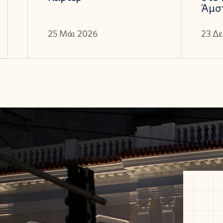
Άμσ
25 Μάι 2026
23 Δε