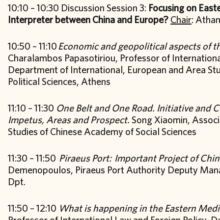
10:10 – 10:30 Discussion Session 3:
Focusing on Easte
Interpreter between China and Europe?
Chair
: Athan
10:50 – 11:10
Economic and geopolitical aspects of t
Charalambos Papasotiriou, Professor of International
Department of International, European and Area Stud
Political Sciences, Athens
11:10 – 11:30
One Belt and One Road. Initiative and
Impetus, Areas and Prospect.
Song Xiaomin, Associa
Studies of Chinese Academy of Social Sciences
11:30 – 11:50
Piraeus Port: Important Project of Chi
Demenopoulos, Piraeus Port Authority Deputy Ma
Dpt.
11:50 – 12:10
What is happening in the Eastern Med
Professor of International Law and Foreign Policy, 