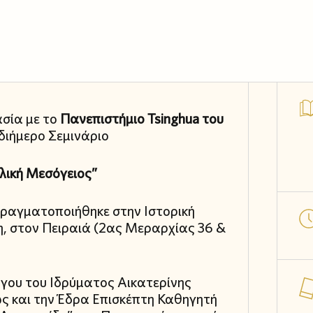
σία με το
Πανεπιστήμιο Tsinghua του
διήμερο Σεμινάριο
λική Μεσόγειος”
 πραγματοποιήθηκε στην Ιστορική
η, στον Πειραιά (2ας Μεραρχίας 36 &
γου του Ιδρύματος Αικατερίνης
ώς και την Έδρα Επισκέπτη Καθηγητή