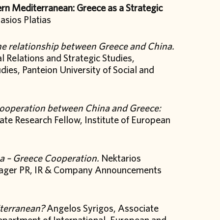
rn Mediterranean: Greece as a Strategic
asios Platias
he relationship between Greece and China.
 Relations and Strategic Studies,
ies, Panteion University of Social and
 Cooperation between China and Greece:
te Research Fellow, Institute of European
na – Greece Cooperation.
Nektarios
nager PR, IR & Company Announcements
iterranean?
Angelos Syrigos, Associate
Department of International, European and