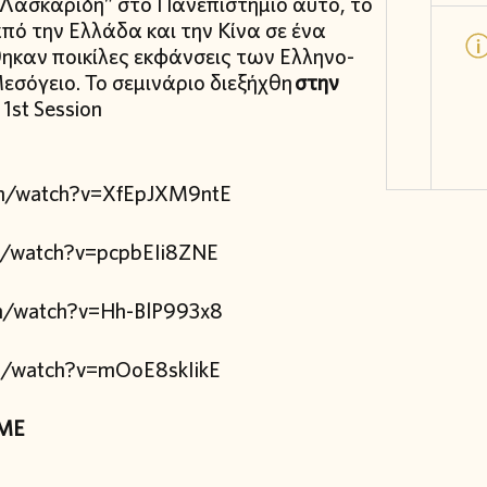
ασκαρίδη” στο Πανεπιστήμιο αυτό, το
ό την Ελλάδα και την Κίνα σε ένα
ηκαν ποικίλες εκφάνσεις των Ελληνο-
εσόγειο. Το σεμινάριο διεξήχθη
στην
1st Session
com/watch?v=XfEpJXM9ntE
om/watch?v=pcpbEIi8ZNE
om/watch?v=Hh-BlP993x8
om/watch?v=mOoE8skIikE
ME