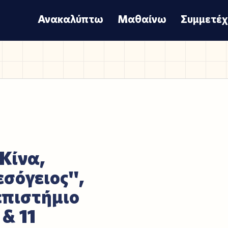
Ανακαλύπτω
Μαθαίνω
Συμμετέ
Κίνα,
σόγειος",
επιστήμιο
 & 11