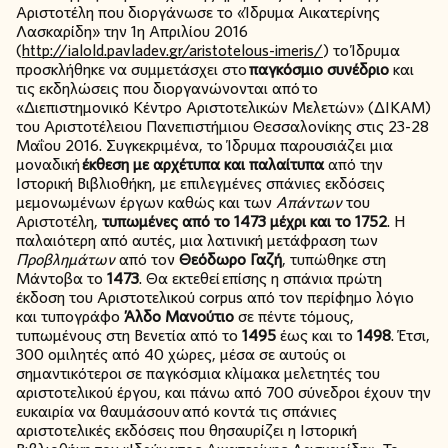
Αριστοτέλη που διοργάνωσε το «Ίδρυμα Αικατερίνης
Λασκαρίδη» την 1η Απριλίου 2016
(
http://ialold.pavladev.gr/aristotelous-imeris/
) το Ίδρυμα
προσκλήθηκε να συμμετάσχει στο
παγκόσμιο συνέδριο
και
τις εκδηλώσεις που διοργανώνονται από το
«Διεπιστημονικό Κέντρο Αριστοτελικών Μελετών» (ΔΙΚΑΜ)
του Αριστοτέλειου Πανεπιστήμιου Θεσσαλονίκης στις 23-28
Μαΐου 2016. Συγκεκριμένα, το Ίδρυμα παρουσιάζει μια
μοναδική
έκθεση με αρχέτυπα και παλαίτυπα
από την
Ιστορική Βιβλιοθήκη, με επιλεγμένες σπάνιες εκδόσεις
μεμονωμένων έργων καθώς και των
Απάντων
του
Αριστοτέλη,
τυπωμένες από το 1473 μέχρι και το 1752
. Η
παλαιότερη από αυτές, μια λατινική μετάφραση των
Προβλημάτων
από τον
Θεόδωρο Γαζή
, τυπώθηκε στη
Μάντοβα το
1473
. Θα εκτεθεί επίσης η σπάνια πρώτη
έκδοση του Αριστοτελικού corpus από τον περίφημο λόγιο
και τυπογράφο
Άλδο Μανούτιο
σε πέντε τόμους,
τυπωμένους στη Βενετία από το
1495
έως και το
1498
. Έτσι,
300 ομιλητές από 40 χώρες, μέσα σε αυτούς οι
σημαντικότεροι σε παγκόσμια κλίμακα μελετητές του
αριστοτελικού έργου, και πάνω από 700 σύνεδροι έχουν την
ευκαιρία να θαυμάσουν από κοντά τις σπάνιες
αριστοτελικές εκδόσεις που θησαυρίζει η Ιστορική