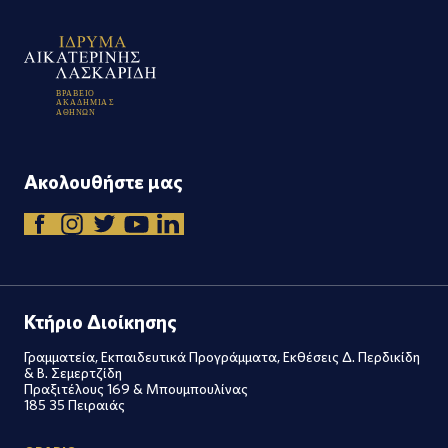
Β
Ρ
Α
Β
Ε
Ι
Ο
Α
Κ
Α
Δ
Η
Μ
Ι
Α
Σ
Α
Θ
Η
Ν
Ω
Ν
Ακολουθήστε μας
Κτήριο Διοίκησης
Γραμματεία, Εκπαιδευτικά Προγράμματα, Εκθέσεις Δ. Περδικίδη
& Β. Σεμερτζίδη
Πραξιτέλους 169 & Μπουμπουλίνας
185 35 Πειραιάς