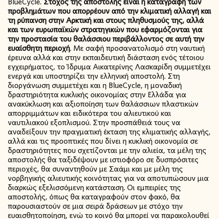
BlueCycle.
Στόχος της αποστολής είναι η καταγραφή των
προβλημάτων που απορρέουν από την κλιματική αλλαγή και
τη ρύπανση στην Αρκτική και στους πληθυσμούς της, αλλά
και των ευρωπαϊκών στρατηγικών που εφαρμόζονται για
την προστασία του θαλάσσιου περιβάλλοντος σε αυτή την
ευαίσθητη περιοχή
. Με σαφή προσανατολισμό στη ναυτική
έρευνα αλλά και στην εκπαιδευτική διάσταση ενός τέτοιου
εγχειρήματος, το Ίδρυμα Αικατερίνης Λασκαρίδη συμμετέχει
ενεργά και υποστηρίζει την ελληνική αποστολή. Στη
διοργάνωση συμμετέχει και η BlueCycle, η μοναδική
δραστηριότητα κυκλικής οικονομίας στην Ελλάδα για
ανακύκλωση και αξιοποίηση των θαλάσσιων πλαστικών
απορριμμάτων και ειδικότερα του αλιευτικού και
ναυτιλιακού εξοπλισμού. Στην προσπάθειά τους να
αναδείξουν την πραγματική έκταση της κλιματικής αλλαγής,
αλλά και τις προοπτικές που δίνει η κυκλική οικονομία σε
δραστηριότητες που σχετίζονται με την αλιεία, τα μέλη της
αποστολής θα ταξιδέψουν με ιστιοφόρο σε δυσπρόσιτες
περιοχές, θα συναντηθούν με Σαάμι και με μέλη της
νορβηγικής αλιευτικής κοινότητας για να αποτυπώσουν μια
διαρκώς εξελισσόμενη κατάσταση. Οι εμπειρίες της
αποστολής, όπως θα καταγραφούν στον φακό, θα
παρουσιαστούν σε μια σειρά δράσεων με στόχο την
ευαισθητοποίηση, ενώ το κοινό θα μπορεί να παρακολουθεί