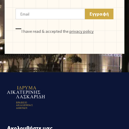
I have read & accepted the
privacy policy
Β
Ρ
Α
Β
Ε
Ι
Ο
Α
Κ
Α
Δ
Η
Μ
Ι
Α
Σ
Α
Θ
Η
Ν
Ω
Ν
Ακολουθήστε μας