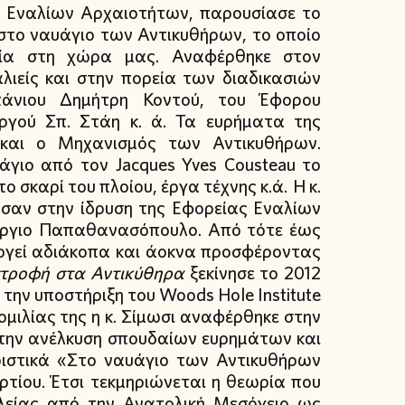
ας Εναλίων Αρχαιοτήτων, παρουσίασε το
στο ναυάγιο των Αντικυθήρων, το οποίο
ογία στη χώρα μας. Αναφέρθηκε στον
λιείς και στην πορεία των διαδικασιών
τάνιου Δημήτρη Κοντού, του Έφορου
γού Σπ. Στάη κ. ά. Τα ευρήματα της
και ο Μηχανισμός των Αντικυθήρων.
γιο από τον Jacques Yves Cousteau το
 σκαρί του πλοίου, έργα τέχνης κ.ά. Η κ.
γησαν στην ίδρυση της Εφορείας Εναλίων
ργιο Παπαθανασόπουλο. Από τότε έως
ργεί αδιάκοπα και άοκνα προσφέροντας
στροφή στα Αντικύθηρα
ξεκίνησε το 2012
 την υποστήριξη του Woods Hole Institute
 ομιλίας της η κ. Σίμωσι αναφέρθηκε στην
την ανέλκυση σπουδαίων ευρημάτων και
ριστικά «Στο ναυάγιο των Αντικυθήρων
ρτίου. Έτσι τεκμηριώνεται η θεωρία που
ελείας από την Ανατολική Μεσόγειο ως