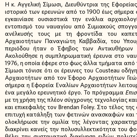
Η κ. Αγγελική Σίμωσι, Διευθύντρια της Εφορεί
ιστορικό των ερευνών από το 1900 έως σήμερα 
εγκαινίασε ουσιαστικά την ενάλια αρχαιολ
εντοπισμό του ναυαγίου από Συμιακούς σπογγα
ανέλκυσής τους με τη φροντίδα του καπε
Αρχαιοτήτων Παναγιώτη Καββαδία, του Υπουρ
περιόδου ήταν ο Έφηβος των Αντικυθήρων 
Ακολούθησε η συμπληρωματική έρευνα στο ναυά
1976, η οποία έφερε στο φως άλλα τμήματα από το
Σίμωσι τόνισε ότι οι έρευνες του Cousteau οδή
Αρχαιοτήτων από τον Έφορο Αρχαιοτήτων Γεώ
σήμερα η Εφορεία Εναλίων Αρχαιοτήτων λειτου
ένα μεγάλο ερευνητικό έργο. Το πρόγραμμα
Επι
με τη χρήση της πλέον σύγχρονης τεχνολογίας και
και επικεφαλής τον Brendan Foley. Στο τέλος της
επιτυχή κατάληξη των φετινών ανασκαφών και 
ολοκλήρωσε την ομιλία της λέγοντας χαρακτη
διακρίνει κανείς την πολυσυλλεκτικότητα του φο
θέλει την συστηματική διακίνηση ειδών πολυτ