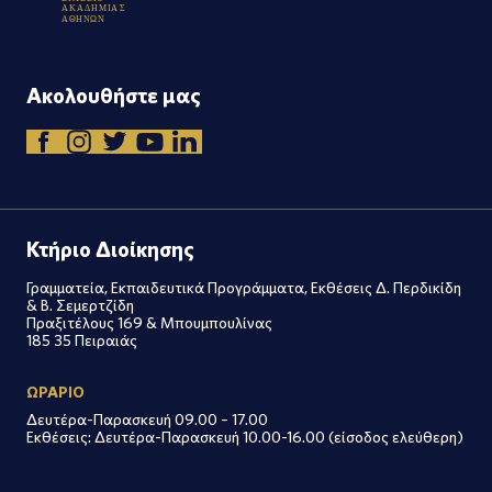
Α
Κ
Α
Δ
Η
Μ
Ι
Α
Σ
Α
Θ
Η
Ν
Ω
Ν
Ακολουθήστε μας
Κτήριο Διοίκησης
Γραμματεία, Εκπαιδευτικά Προγράμματα, Εκθέσεις Δ. Περδικίδη
& Β. Σεμερτζίδη
Πραξιτέλους 169 & Μπουμπουλίνας
185 35 Πειραιάς
ΩΡΑΡΙΟ
Δευτέρα-Παρασκευή 09.00 – 17.00
Εκθέσεις: Δευτέρα-Παρασκευή 10.00-16.00 (είσοδος ελεύθερη)