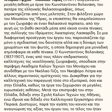
μεγάλη έκθεση με έργα του Κωνσταντίνου Βολανάκη, του
πατέρα της ελληνικής θαλασσογραφίας, όπως
χαρακτηρίζεται από τους μελετητές. Στον φιλόξενο χώρο
του Μουσείου της Ύδρας, οι επισκέπτες θα «συμπλεύσουν»
με τον ζωγράφο σε έναν θαλασσινό περίπατο, από την
αυγή ώς το βαθύ σκοτάδι μέσα από είκοσι εννέα πίνακες
της συλλογής του Ιδρύματος Αικατερίνης Λασκαρίδη. Σε μια
διαφορετική προσέγγιση του έργου του, παρουσιάζεται όχι
μόνο η σχεδιαστική του δεινότητα αλλά και η δύναμη των
χρωμάτων και του φωτός, η οποία δημιουργεί μια μοναδική
ατμόσφαιρα σε κάθε πίνακα. Ο Κωνσταντίνος Βολανάκης
(1837-1907), ένας από τους πλέον επιδραστικούς
καλλιτέχνες της νεοελληνικής ζωγραφικής, σπούδασε στην
περίφημη Ακαδημία Καλών Τεχνών του Μονάχου και
συνδέθηκε με τον Νικόλαο Γύζη, τον Νικηφόρο Λύτρα και
άλλους σημαντικούς ομότεχνούς του. Διακρίθηκε για την
καλλιτεχνική του παραγωγή τόσο στο εξωτερικό, όσο και
στην Ελλάδα, καθώς τα έργα του ξεχώρισαν σε μεγάλες
ευρωπαϊκές εκθέσεις. Μετά την επιστροφή του στην
Ελλάδα, δίδαξε στην Σχολή Καλών Τεχνών της Αθήνας,
ενώ ίδρυσε και δίδαξε στο Καλλιτεχνικό Εργαστήριο στον
Πειραιά. Δυστυχώς, παρά την αγάπη του κοινού και την
αναγνώριση της αξίας του έργου του, το τέλος του ήταν