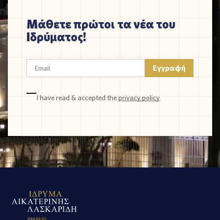
Μάθετε πρώτοι τα νέα του
Ιδρύματος!
I have read & accepted the
privacy policy
Β
Ρ
Α
Β
Ε
Ι
Ο