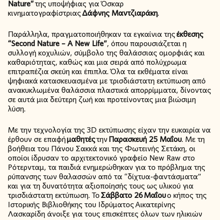
Nature”
της υποψήφιας για Όσκαρ
κινηματογραφίστριας
Δάφνης Μαντζιαράκη
.
Παράλληλα, πραγματοποιήθηκαν τα εγκαίνια της
έκθεσης
“Second Nature – A New Life”
, όπου παρουσιάζεται η
συλλογή κοχυλιών, σύμβολο της θαλάσσιας ομορφιάς και
καθαριότητας, καθώς και μια σειρά από πολύχρωμα
επιτραπέζια σκεύη και έπιπλα. Όλα τα εκθέματα είναι
ψηφιακά κατασκευασμένα με τρισδιάστατη εκτύπωση από
ανακυκλωμένα θαλάσσια πλαστικά απορρίμματα, δίνοντας
σε αυτά μια δεύτερη ζωή και προτείνοντας μια βιώσιμη
λύση.
Με την τεχνολογία της 3D εκτύπωσης είχαν την ευκαιρία να
έρθουν σε επαφή
μαθητές
την
Παρασκευή 25 Μαΐου
. Με τη
βοήθεια του Πάνου Σακκά και της Φωτεινής Σετάκη, οι
οποίοι ίδρυσαν το αρχιτεκτονικό γραφείο New Raw στο
Ρότερνταμ, τα παιδιά ενημερώθηκαν για το πρόβλημα της
ρύπανσης των θαλασσών από τα “δίχτυα-φαντάσματα”
και για τη δυνατότητα αξιοποίησής τους ως υλικού για
τρισδιάστατη εκτύπωση. Το
Σάββατο 26
Μαΐου
ο κήπος της
Ιστορικής Βιβλιοθήκης του Ιδρύματος Αικατερίνης
Λασκαρίδη άνοιξε για τους επισκέπτες όλων των ηλικιών