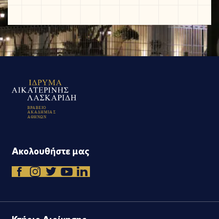
Β
Ρ
Α
Β
Ε
Ι
Ο
Α
Κ
Α
Δ
Η
Μ
Ι
Α
Σ
Α
Θ
Η
Ν
Ω
Ν
Ακολουθήστε μας