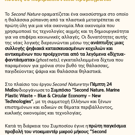
Το
Second Nature
οραματίζεται ένα οικοσύστημα στο οποίο
η θαλάσσια ρύπανση από τα πλαστικά μετατρέπεται σε
πρώτη ύλη για μια νέα οικονομία. Μια οικονομία που
χρησιμοποιεί τις τεχνολογίες αιχμής και τη δημιουργικότητα
για να επιφέρει κοινωνικές αλλαγές. Οι δυνατότητες αυτής
της νέας λογικής διερευνώνται μέσω της
ανάπτυξης μιας
συλλογής ψηφιακά κατασκευασμένων κοχυλιών και
αντικειμένων που προέρχονται από τα λεγόμενα «δίχτυα-
φαντάσματα»
(
ghost
nets
)
, εγκαταλελειμμένα δίχτυα που
παραμένουν για χρόνια στον βυθό της θάλασσας,
παγιδεύοντας ψάρια και θαλάσσια θηλαστικά.
Στο πλαίσιο του έργου
Second Nature
την
Πέμπτη 24
Μαΐου
διοργάνωσε
το
Συμπόσιο “Second Nature. Marine
Plastic Waste – Blue & Circular Economy – New
Technologies”
, με τη συμμετοχή Ελλήνων και ξένων
επιστημόνων και ειδικών σε θέματα περιβάλλοντος,
κυκλικής οικονομίας και τεχνολογίας.
Κατά τη διάρκεια του Συμποσίου έγινε η
πρώτη παγκόσμια
προβολή του ντοκιμαντέρ μικρού μήκους “Second