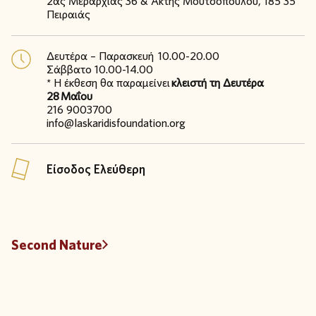
2ας Μεραρχίας 36 & Ακτής Μουτσοπούλου, 185 35
Πειραιάς
Δευτέρα – Παρασκευή 10.00-20.00
Σάββατο 10.00-14.00
* Η έκθεση θα παραμείνει
κλειστή τη Δευτέρα
28
Μαΐου
216 9003700
info@laskaridisfoundation.org
Είσοδος Ελεύθερη
Second Nature