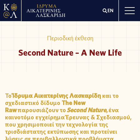
EN
Περιοδική έκθεση
Second Nature – A New Life
Το
Ίδρυμα Αικατερίνης Λασκαρίδη
και το
σχεδιαστικό δίδυμο
The New
Raw
παρουσιάζουν το
Second Nature
, ένα
καινοτόμο εγχείρημα Έρευνας & Σχεδιασμού,
που χρησιμοποιεί την τεχνολογία της
τρισδιάστατης εκτύπωσης και προτείνει
λύσεις σε περιβαλλοντικά προβλήματα.