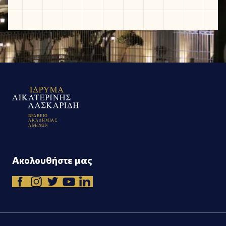
Β
Ρ
Α
Β
Ε
Ι
Ο
Α
Κ
Α
Δ
Η
Μ
Ι
Α
Σ
Α
Θ
Η
Ν
Ω
Ν
Ακολουθήστε μας