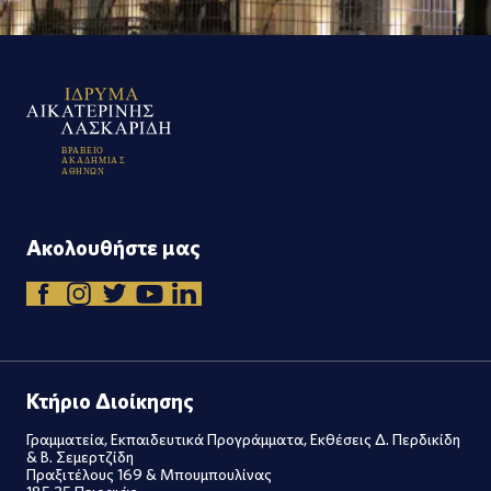
Β
Ρ
Α
Β
Ε
Ι
Ο
Α
Κ
Α
Δ
Η
Μ
Ι
Α
Σ
Α
Θ
Η
Ν
Ω
Ν
Ακολουθήστε μας
Κτήριο Διοίκησης
Γραμματεία, Εκπαιδευτικά Προγράμματα, Εκθέσεις Δ. Περδικίδη
& Β. Σεμερτζίδη
Πραξιτέλους 169 & Μπουμπουλίνας