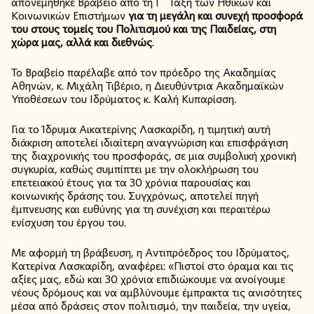
απονεμήθηκε Βραβείο από τη Γ΄ Τάξη των Ηθικών και
Κοινωνικών Επιστήμων
για τη μεγάλη και συνεχή προσφορά
του στους τομείς του Πολιτισμού και της Παιδείας, στη
χώρα μας, αλλά και διεθνώς
.
Το Βραβείο παρέλαβε από τον πρόεδρο της Ακαδημίας
Αθηνών, κ. Μιχάλη Τιβέριο, η Διευθύντρια Ακαδημαϊκών
Υποθέσεων του Ιδρύματος κ. Καλή Κυπαρίσση.
Για το Ίδρυμα Αικατερίνης Λασκαρίδη, η τιμητική αυτή
διάκριση αποτελεί ιδιαίτερη αναγνώριση και επισφράγιση
της διαχρονικής του προσφοράς, σε μια συμβολική χρονική
συγκυρία, καθώς συμπίπτει με την ολοκλήρωση του
επετειακού έτους για τα 30 χρόνια παρουσίας και
κοινωνικής δράσης του. Συγχρόνως, αποτελεί πηγή
έμπνευσης και ευθύνης για τη συνέχιση και περαιτέρω
ενίσχυση του έργου του.
Με αφορμή τη βράβευση, η Αντιπρόεδρος του Ιδρύματος,
Κατερίνα Λασκαρίδη, αναφέρει: «Πιστοί στο όραμα και τις
αξίες μας, εδώ και 30 χρόνια επιδιώκουμε να ανοίγουμε
νέους δρόμους και να αμβλύνουμε έμπρακτα τις ανισότητες
μέσα από δράσεις στον πολιτισμό, την παιδεία, την υγεία,