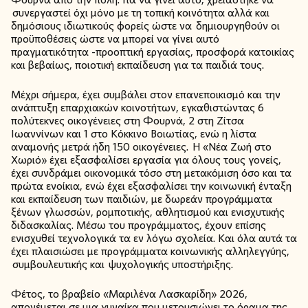
συνεργαστεί όχι μόνο με τη τοπική κοινότητα αλλά και
δημόσιους ιδιωτικούς φορείς ώστε να δημιουργηθούν οι
προϋποθέσεις ώστε να μπορεί να γίνει αυτό
πραγματικότητα -προοπτική εργασίας, προσφορά κατοικίας
και βεβαίως, ποιοτική εκπαίδευση για τα παιδιά τους.
Μέχρι σήμερα, έχει συμβάλει στον επανεποικισμό και την
ανάπτυξη επαρχιακών κοινοτήτων, εγκαθιστώντας 6
πολύτεκνες οικογένειες στη Φουρνά, 2 στη Ζίτσα
Ιωαννίνων και 1 στο Κόκκινο Βοιωτίας, ενώ η λίστα
αναμονής μετρά ήδη 150 οικογένειες. Η «Νέα Ζωή στο
Χωριό» έχει εξασφαλίσει εργασία για όλους τους γονείς,
έχει συνδράμει οικονομικά τόσο στη μετακόμιση όσο και τα
πρώτα ενοίκια, ενώ έχει εξασφαλίσει την κοινωνική ένταξη
και εκπαίδευση των παιδιών, με δωρεάν προγράμματα
ξένων γλωσσών, ρομποτικής, αθλητισμού και ενισχυτικής
διδασκαλίας. Μέσω του προγράμματος, έχουν επίσης
ενισχυθεί τεχνολογικά τα εν λόγω σχολεία. Και όλα αυτά τα
έχει πλαισιώσει με προγράμματα κοινωνικής αλληλεγγύης,
συμβουλευτικής και ψυχολογικής υποστήριξης.
Φέτος, το βραβείο «Μαριλένα Λασκαρίδη» 2026,
απονέμεται σε μια γυναίκα που μετουσιώνει το όραμα της