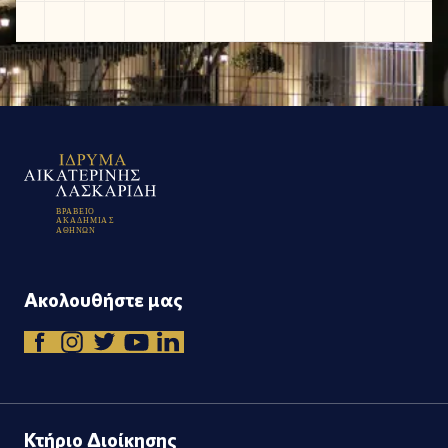
Β
Ρ
Α
Β
Ε
Ι
Ο
Α
Κ
Α
Δ
Η
Μ
Ι
Α
Σ
Α
Θ
Η
Ν
Ω
Ν
Ακολουθήστε μας
Κτήριο Διοίκησης