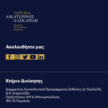
Β
Ρ
Α
Β
Ε
Ι
Ο
Α
Κ
Α
Δ
Η
Μ
Ι
Α
Σ
Α
Θ
Η
Ν
Ω
Ν
Ακολουθήστε μας
Κτήριο Διοίκησης
Γραμματεία, Εκπαιδευτικά Προγράμματα, Εκθέσεις Δ. Περδικίδη
& Β. Σεμερτζίδη
Πραξιτέλους 169 & Μπουμπουλίνας
185 35 Πειραιάς