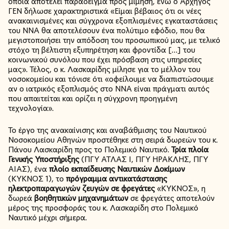
οποία αποτελεί παράδειγμα προς μίμηση, ενώ ο Αρχηγός
ΓΕΝ δήλωσε χαρακτηριστικά «Είμαι βέβαιος ότι οι νέες
ανακαινισμένες και σύγχρονα εξοπλισμένες εγκαταστάσεις
του ΝΝΑ θα αποτελέσουν ένα πολύτιμο εφόδιο, που θα
μεγιστοποιήσει την απόδοση του προσωπικού μας, με τελικό
στόχο τη βέλτιστη εξυπηρέτηση και φροντίδα […] του
κοινωνικού συνόλου που έχει πρόσβαση στις υπηρεσίες
μας». Τέλος, ο κ. Λασκαρίδης μίλησε για το μέλλον του
νοσοκομείου και τόνισε ότι «οφείλουμε να διαπιστώσουμε
αν ο ιατρικός εξοπλισμός στο ΝΝΑ είναι πράγματι αυτός
που απαιτείται και ορίζει η σύγχρονη προηγμένη
τεχνολογία».
Το έργο της ανακαίνισης και αναβάθμισης του Ναυτικού
Νοσοκομείου Αθηνών προστέθηκε στη σειρά δωρεών του κ.
Πάνου Λασκαρίδη προς το Πολεμικό Ναυτικό.
Τρία πλοία
Γενικής Υποστήριξης
(ΠΓΥ ΑΤΛΑΣ Ι, ΠΓΥ ΗΡΑΚΛΗΣ, ΠΓΥ
ΑΙΑΣ), ένα
πλοίο εκπαίδευσης Ναυτικών Δοκίμων
(ΚΥΚΝΟΣ 1), το
πρόγραμμα αντικατάστασης
ηλεκτροπαραγωγών ζευγών σε φρεγάτες
«ΚΥΚΝΟΣ», η
δωρεά
βοηθητικών μηχανημάτων
σε φρεγάτες αποτελούν
μέρος της προσφοράς του κ. Λασκαρίδη στο Πολεμικό
Ναυτικό μέχρι σήμερα.