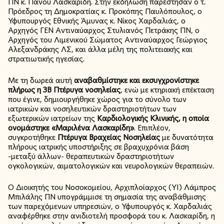
ΠΝ κ. Πάνου Λασκαρίδη. Στην εκδήλωση παρέστησαν ο τ.
Πρόεδρος τη Δημοκρατίας κ. Προκόπης Παυλόπουλος, ο
Υφυπουργός Εθνικής Άμυνας κ. Νίκος Χαρδαλιάς, ο
Αρχηγός ΓΕΝ Αντιναύαρχος Στυλιανός Πετράκης ΠΝ, ο
Αρχηγός του Λιμενικού Σώματος Αντιναύαρχος Γεώργιος
Αλεξανδράκης ΛΣ, και άλλα μέλη της πολιτειακής και
στρατιωτικής ηγεσίας.
Με τη δωρεά αυτή
αναβαθμίστηκε και εκσυγχρονίστηκε
πλήρως η 3Β Πτέρυγα νοσηλείας
, ενώ με κτηριακή επέκταση
που έγινε, δημιουργήθηκε χώρος για το σύνολο των
ιατρικών και νοσηλευτικών δραστηριοτήτων των
εξωτερικών ιατρείων της
Καρδιολογικής Κλινικής, η οποία
ονομάστηκε «Μαριλένα Λασκαρίδη»
. Επιπλέον,
συγκροτήθηκε
Πτέρυγα Βραχείας Νοσηλείας
με δυνατότητα
πλήρους ιατρικής υποστήριξης σε βραχυχρόνια βάση
-μεταξύ άλλων- θεραπευτικών δραστηριοτήτων
ογκολογικών, αιματολογικών και νευρολογικών θεραπειών.
Ο Διοικητής του Νοσοκομείου, Αρχιπλοίαρχος (ΥΙ) Λάμπρος
Μπιλάλης ΠΝ υπογράμμισε τη σημασία της αναβάθμισης
των παρεχόμενων υπηρεσιών, ο Υφυπουργός κ. Χαρδαλιάς
αναφέρθηκε στην ανιδιοτελή προσφορά του κ. Λασκαρίδη, η