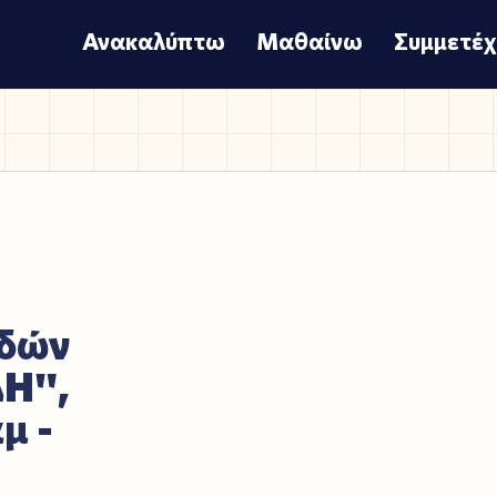
Ανακαλύπτω
Μαθαίνω
Συμμετέ
υδών
Η",
μ -