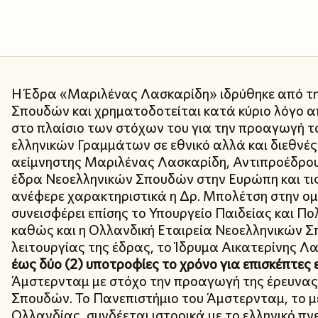
Η Έδρα «Μαριλένας Λασκαρίδη» ιδρύθηκε από τη
Σπουδών και χρηματοδοτείται κατά κύριο λόγο α
στο πλαίσιο των στόχων του για την προαγωγή το
ελληνικών Γραμμάτων σε εθνικό αλλά και διεθνές
αείμνηστης Μαριλένας Λασκαρίδη, Αντιπροέδρου τ
έδρα Νεοελληνικών Σπουδών στην Ευρώπη και τις
ανέφερε χαρακτηριστικά η Δρ. Μπολέτση στην ομ
συνεισφέρει επίσης το Υπουργείο Παιδείας και Π
καθώς και η Ολλανδική Εταιρεία Νεοελληνικών Σπ
λειτουργίας της έδρας, το Ίδρυμα Αικατερίνης Λ
έως δύο (2) υποτροφίες το χρόνο για επισκέπτες 
Άμστερνταμ με στόχο την προαγωγή της έρευνας
Σπουδών. Το Πανεπιστήμιο του Άμστερνταμ, το μ
Ολλανδίας, συνδέεται ιστορικά με το ελληνικό πν