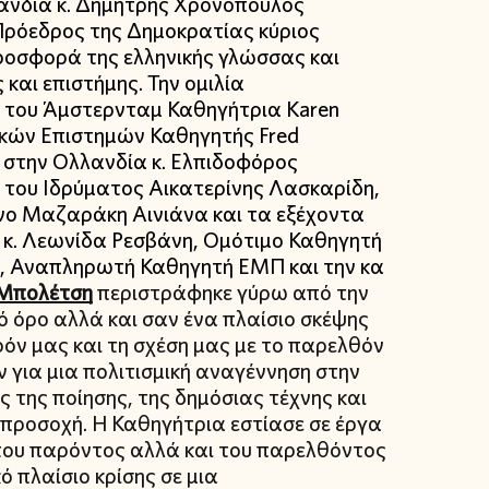
λανδία κ. Δημήτρης Χρονόπουλος
 Πρόεδρος της Δημοκρατίας κύριος
ροσφορά της ελληνικής γλώσσας και
και επιστήμης. Την ομιλία
 του Άμστερνταμ Καθηγήτρια Karen
κών Επιστημών Καθηγητής Fred
 στην Ολλανδία κ. Ελπιδοφόρος
 του Ιδρύματος Αικατερίνης Λασκαρίδη,
ίνο Μαζαράκη Αινιάνα και τα εξέχοντα
ς κ. Λεωνίδα Ρεσβάνη, Ομότιμο Καθηγητή
, Αναπληρωτή Καθηγητή ΕΜΠ και την κα
Μπολέτση
περιστράφηκε γύρω από την
ό όρο αλλά και σαν ένα πλαίσιο σκέψης
όν μας και τη σχέση μας με το παρελθόν
ύν για μια πολιτισμική αναγέννηση στην
ς της ποίησης, της δημόσιας τέχνης και
 προσοχή. Η Καθηγήτρια εστίασε σε έργα
 του παρόντος αλλά και του παρελθόντος
 πλαίσιο κρίσης σε μια