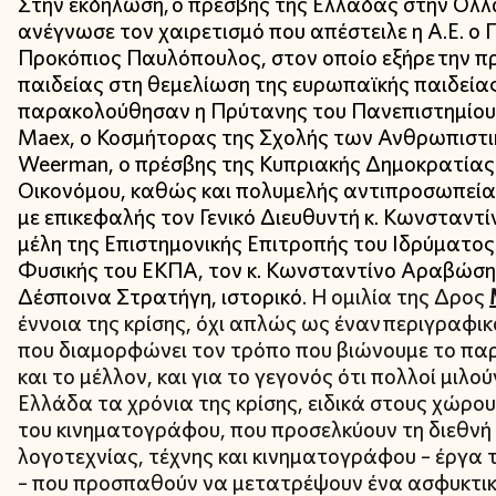
Στην εκδήλωση, ο πρέσβης της Ελλάδας στην Ολ
ανέγνωσε τον χαιρετισμό που απέστειλε η Α.Ε. ο
Προκόπιος Παυλόπουλος, στον οποίο εξήρε την π
παιδείας στη θεμελίωση της ευρωπαϊκής παιδείας 
παρακολούθησαν η Πρύτανης του Πανεπιστημίου
Maex, ο Κοσμήτορας της Σχολής των Ανθρωπιστι
Weerman, ο πρέσβης της Κυπριακής Δημοκρατίας
Οικονόμου, καθώς και πολυμελής αντιπροσωπεία
με επικεφαλής τον Γενικό Διευθυντή κ. Κωνσταντ
μέλη της Επιστημονικής Επιτροπής του Ιδρύματο
Φυσικής του ΕΚΠΑ, τον κ. Κωνσταντίνο Αραβώση
Δέσποινα Στρατήγη, ιστορικό.
Η ομιλία της Δρος
έννοια της κρίσης, όχι απλώς ως έναν περιγραφικ
που διαμορφώνει τον τρόπο που βιώνουμε το παρ
και το μέλλον, και για το γεγονός ότι πολλοί μιλο
Ελλάδα τα χρόνια της κρίσης, ειδικά στους χώρου
του κινηματογράφου, που προσελκύουν τη διεθνή
λογοτεχνίας, τέχνης και κινηματογράφου – έργα
– που προσπαθούν να μετατρέψουν ένα ασφυκτικό