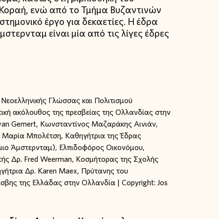
 Κοραή, ενώ από το Τμήμα Βυζαντινών
στημονικό έργο για δεκαετίες. Η έδρα
τερνταμ είναι μία από τις λίγες έδρες
 Νεοελληνικής Γλώσσας και Πολιτισμού
κή ακόλουθος της πρεσβείας της Ολλανδίας στην
van Gemert, Κωνσταντίνος Μαζαράκης Αινιάν,
ρ. Μαρία Μπολέτση, Καθηγήτρια της Έδρας
ιο Άμστερνταμ), Eλπιδοφόρος Οικονόμου,
ής Δρ. Fred Weerman, Κοσμήτορας της Σχολής
ήτρια Δρ. Karen Maex, Πρύτανης του
βης της Ελλάδας στην Ολλανδία | Copyright: Jos