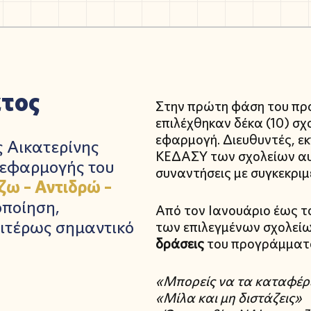
ατος
Στην πρώτη φάση του προ
επιλέχθηκαν δέκα (10) σχο
εφαρμογή. Διευθυντές, εκπ
ς Αικατερίνης
ΚΕΔΑΣΥ των σχολείων α
 εφαρμογής του
συναντήσεις με συγκεκριμ
ω – Αντιδρώ –
οποίηση,
Από τον Ιανουάριο έως τ
αιτέρως σημαντικό
των επιλεγμένων σχολείω
δράσεις
του προγράμματ
«Μπορείς να τα καταφέρε
«Μίλα και μη διστάζεις»