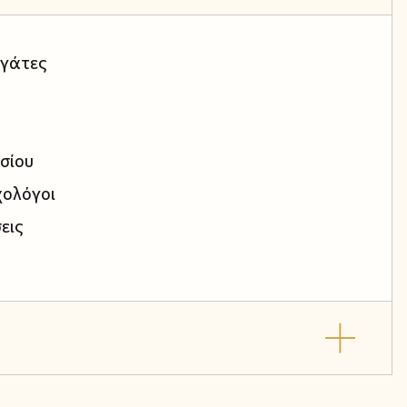
ργάτες
σίου
χολόγοι
εις