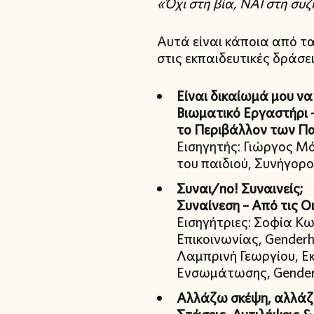
«Όχι στη βία, ΝΑΙ στη συ
Αυτά είναι κάποια από 
στις εκπαιδευτικές δράσει
Είναι δικαίωμά μου ν
Βιωματικό Εργαστήρι 
το
Περιβάλλον των Π
Εισηγητής: Γιώργος Μ
του παιδιού, Συνήγορο
Συναι/no! Συναινείς;
Συναίνεση – Από τις Ο
Εισηγήτριες: Σοφία Κ
Επικοινωνίας, Gender
Λαμπρινή Γεωργίου, Ε
Ενσωμάτωσης, Gende
Αλλάζω σκέψη, αλλάζ