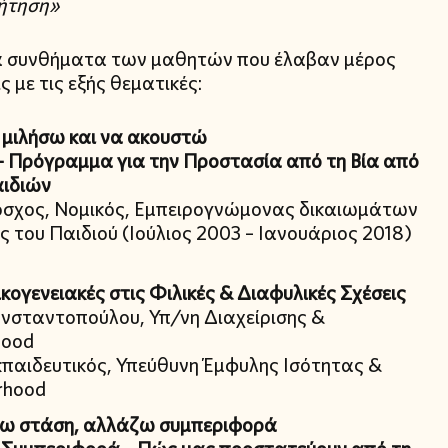
ζήτηση»
τα συνθήματα των μαθητών που έλαβαν μέρος
ς με τις εξής θεματικές:
α μιλήσω και να ακουστώ
– Πρόγραμμα για την Προστασία από τη Βία από
αιδιών
όσχος, Νομικός, Εμπειρογνώμονας δικαιωμάτων
ς του Παιδιού (Ιούλιος 2003 – Ιανουάριος 2018)
ικογενειακές στις Φιλικές & Διαφυλικές Σχέσεις
ωνσταντοπούλου, Υπ/νη Διαχείρισης &
hood
κπαιδευτικός, Υπεύθυνη Έμφυλης Ισότητας &
rhood
ω στάση, αλλάζω συμπεριφορά