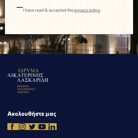
I have read & accepted the
privacy policy
Β
Ρ
Α
Β
Ε
Ι
Ο
Α
Κ
Α
Δ
Η
Μ
Ι
Α
Σ
Α
Θ
Η
Ν
Ω
Ν
Ακολουθήστε μας