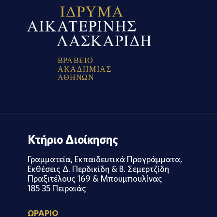
Β
Ρ
Α
Β
Ε
Ι
Ο
Α
Κ
Α
Δ
Η
Μ
Ι
Α
Σ
Α
Θ
Η
Ν
Ω
Ν
Κτήριο Διοίκησης
Γραμματεία, Εκπαιδευτικά Προγράμματα,
Εκθέσεις Δ. Περδικίδη & Β. Σεμερτζίδη
Πραξιτέλους 169 & Μπουμπουλίνας
185 35 Πειραιάς
ΩΡΑΡΙΟ