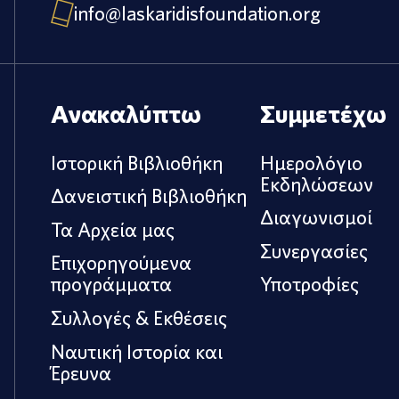
info@laskaridisfoundation.org
Ανακαλύπτω
Συμμετέχω
Ιστορική Βιβλιοθήκη
Ημερολόγιο
Εκδηλώσεων
Δανειστική Βιβλιοθήκη
Διαγωνισμοί
Τα Αρχεία μας
Συνεργασίες
Επιχορηγούμενα
προγράμματα
Υποτροφίες
Συλλογές & Εκθέσεις
Ναυτική Ιστορία και
Έρευνα