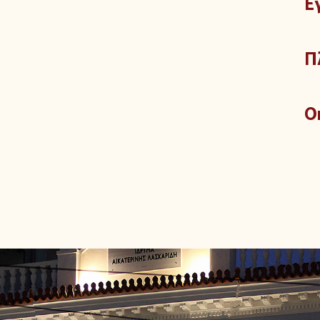
Ε
Π
O