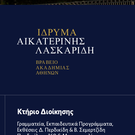
Β
Ρ
Α
Β
Ε
Ι
Ο
Α
Κ
Α
Δ
Η
Μ
Ι
Α
Σ
Α
Θ
Η
Ν
Ω
Ν
Κτήριο Διοίκησης
Γραμματεία, Εκπαιδευτικά Προγράμματα,
Εκθέσεις Δ. Περδικίδη & Β. Σεμερτζίδη