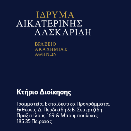
Β
Ρ
Α
Β
Ε
Ι
Ο
Α
Κ
Α
Δ
Η
Μ
Ι
Α
Σ
Α
Θ
Η
Ν
Ω
Ν
Κτήριο Διοίκησης
Γραμματεία, Εκπαιδευτικά Προγράμματα,
Εκθέσεις Δ. Περδικίδη & Β. Σεμερτζίδη
Πραξιτέλους 169 & Μπουμπουλίνας
185 35 Πειραιάς