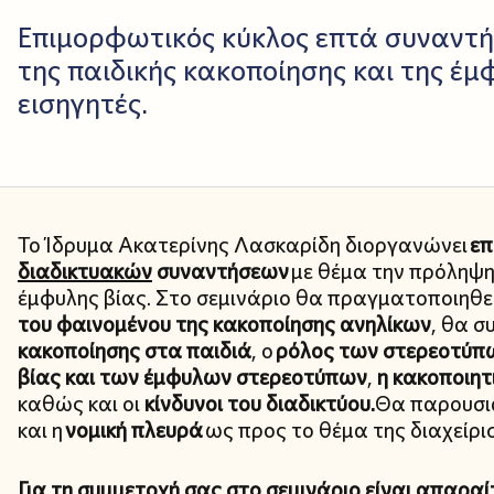
Επιμορφωτικός κύκλος επτά συναντή
της παιδικής κακοποίησης και της έμ
εισηγητές.
Το Ίδρυμα Ακατερίνης Λασκαρίδη διοργανώνει
επ
διαδικτυακών
συναντήσεων
με θέμα την πρόληψη 
έμφυλης βίας. Στο σεμινάριο θα πραγματοποιηθε
του φαινομένου της κακοποίησης ανηλίκων
, θα σ
κακοποίησης στα παιδιά
, ο
ρόλος των στερεοτύπω
βίας και των έμφυλων στερεοτύπων
,
η κακοποιητ
καθώς και οι
κίνδυνοι του διαδικτύου.
Θα παρουσια
και η
νομική πλευρά
ως προς το θέμα της διαχείρι
Για τη συμμετοχή σας στο σεμινάριο είναι απαρα