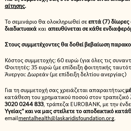
αίτησης
.
Το σεμινάριο θα ολοκληρωθεί σε
επτά (7) δίωρες
διαδικτυακά
και
απευθύνεται σε κάθε ενδιαφερό
Στους συμμετέχοντες θα δοθεί βεβαίωση παρακο
Κόστος συμμετοχής: 60 ευρώ (για όλες τις συναντ
Φοιτητές: 35 ευρώ (με επίδειξη φοιτητικής ταυτό
Άνεργοι: Δωρεάν (με επίδειξη δελτίου ανεργίας)
Για τη συμμετοχή σας χρειάζεται απαραιτήτως
μέ
κατάθεση του χρηματικού ποσού στον τραπεζικό
3020 0244 833
, τράπεζα EUROBANK, με την ένδει
Υγείας”
και να μας στείλετε το αποδεικτικό κατά
email
mentalhealth@laskaridisfoundation.org
.