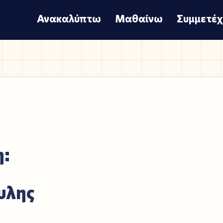
Ανακαλύπτω
Μαθαίνω
Συμμετέ
η:
υλης