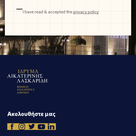
I have read & accepted the
privacy policy
Β
Ρ
Α
Β
Ε
Ι
Ο
Α
Κ
Α
Δ
Η
Μ
Ι
Α
Σ
Α
Θ
Η
Ν
Ω
Ν
Ακολουθήστε μας