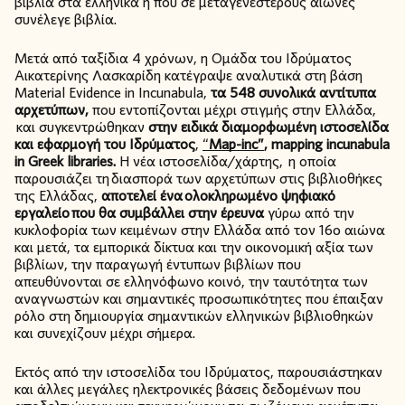
βιβλία στα ελληνικά ή που σε μεταγενέστερους αιώνες
συνέλεγε βιβλία.
Μετά από ταξίδια 4 χρόνων, η Ομάδα του Ιδρύματος
Αικατερίνης Λασκαρίδη κατέγραψε αναλυτικά στη βάση
Material Evidence in Incunabula,
τα 548 συνολικά αντίτυπα
αρχετύπων,
που εντοπίζονται μέχρι στιγμής στην Ελλάδα,
και συγκεντρώθηκαν
στην ειδικά διαμορφωμένη ιστοσελίδα
και εφαρμογή του Ιδρύματος
,
“
Map-inc”
, mapping incunabula
in Greek libraries.
Η νέα ιστοσελίδα/χάρτης, η οποία
παρουσιάζει τη διασπορά των αρχετύπων στις βιβλιοθήκες
της Ελλάδας,
αποτελεί ένα ολοκληρωμένο ψηφιακό
εργαλείο που θα συμβάλλει στην έρευνα
γύρω από την
κυκλοφορία των κειμένων στην Ελλάδα από τον 16ο αιώνα
και μετά, τα εμπορικά δίκτυα και την οικονομική αξία των
βιβλίων, την παραγωγή έντυπων βιβλίων που
απευθύνονται σε ελληνόφωνο κοινό, την ταυτότητα των
αναγνωστών και σημαντικές προσωπικότητες που έπαιξαν
ρόλο στη δημιουργία σημαντικών ελληνικών βιβλιοθηκών
και συνεχίζουν μέχρι σήμερα.
Εκτός από την ιστοσελίδα του Ιδρύματος, παρουσιάστηκαν
και άλλες μεγάλες ηλεκτρονικές βάσεις δεδομένων που