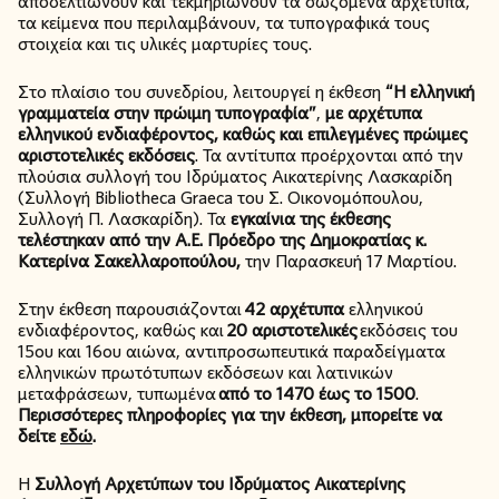
αποδελτιώνουν και τεκμηριώνουν τα σωζόμενα αρχέτυπα,
τα κείμενα που περιλαμβάνουν, τα τυπογραφικά τους
στοιχεία και τις υλικές μαρτυρίες τους.
Στο πλαίσιο του συνεδρίου, λειτουργεί η έκθεση
“Η ελληνική
γραμματεία στην πρώιμη τυπογραφία”
,
με αρχέτυπα
ελληνικού ενδιαφέροντος, καθώς και επιλεγμένες πρώιμες
αριστοτελικές εκδόσεις
. Τα αντίτυπα προέρχονται από την
πλούσια συλλογή του Ιδρύματος Αικατερίνης Λασκαρίδη
(Συλλογή Bibliotheca Graeca του Σ. Οικονομόπουλου,
Συλλογή Π. Λασκαρίδη). Τα
εγκαίνια της έκθεσης
τελέστηκαν από την Α.Ε. Πρόεδρο της Δημοκρατίας κ.
Κατερίνα Σακελλαροπούλου,
την Παρασκευή 17 Μαρτίου.
Στην έκθεση παρουσιάζονται
42 αρχέτυπα
ελληνικού
ενδιαφέροντος, καθώς και
20 αριστοτελικές
εκδόσεις του
15ου και 16ου αιώνα, αντιπροσωπευτικά παραδείγματα
ελληνικών πρωτότυπων εκδόσεων και λατινικών
μεταφράσεων, τυπωμένα
από το 1470 έως το 1500
.
Περισσότερες πληροφορίες για την έκθεση, μπορείτε να
δείτε
εδώ
.
Η
Συλλογή Αρχετύπων του Ιδρύματος Αικατερίνης