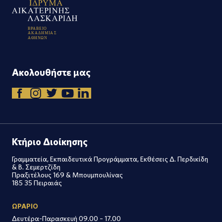
Β
Ρ
Α
Β
Ε
Ι
Ο
Α
Κ
Α
Δ
Η
Μ
Ι
Α
Σ
Α
Θ
Η
Ν
Ω
Ν
Ακολουθήστε μας
Κτήριο Διοίκησης
Γραμματεία, Εκπαιδευτικά Προγράμματα, Εκθέσεις Δ. Περδικίδη
& Β. Σεμερτζίδη
Πραξιτέλους 169 & Μπουμπουλίνας
185 35 Πειραιάς
ΩΡΑΡΙΟ
Δευτέρα-Παρασκευή 09.00 – 17.00