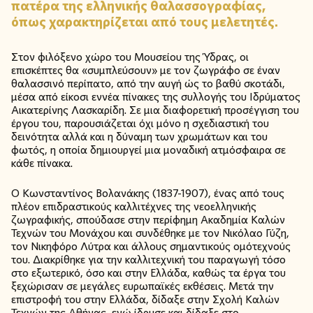
πατέρα της ελληνικής θαλασσογραφίας,
όπως χαρακτηρίζεται από τους μελετητές.
Στον φιλόξενο χώρο του Μουσείου της Ύδρας, οι
επισκέπτες θα «συμπλεύσουν» με τον ζωγράφο σε έναν
θαλασσινό περίπατο, από την αυγή ώς το βαθύ σκοτάδι,
μέσα από είκοσι εννέα πίνακες της συλλογής του Ιδρύματος
Αικατερίνης Λασκαρίδη. Σε μια διαφορετική προσέγγιση του
έργου του, παρουσιάζεται όχι μόνο η σχεδιαστική του
δεινότητα αλλά και η δύναμη των χρωμάτων και του
φωτός, η οποία δημιουργεί μια μοναδική ατμόσφαιρα σε
κάθε πίνακα.
Ο Κωνσταντίνος Βολανάκης (1837-1907), ένας από τους
πλέον επιδραστικούς καλλιτέχνες της νεοελληνικής
ζωγραφικής, σπούδασε στην περίφημη Ακαδημία Καλών
Τεχνών του Μονάχου και συνδέθηκε με τον Νικόλαο Γύζη,
τον Νικηφόρο Λύτρα και άλλους σημαντικούς ομότεχνούς
του. Διακρίθηκε για την καλλιτεχνική του παραγωγή τόσο
στο εξωτερικό, όσο και στην Ελλάδα, καθώς τα έργα του
ξεχώρισαν σε μεγάλες ευρωπαϊκές εκθέσεις. Μετά την
επιστροφή του στην Ελλάδα, δίδαξε στην Σχολή Καλών
Τεχνών της Αθήνας, ενώ ίδρυσε και δίδαξε στο