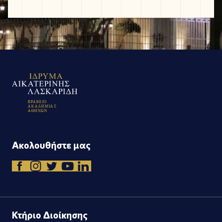
Β
Ρ
Α
Β
Ε
Ι
Ο
Α
Κ
Α
Δ
Η
Μ
Ι
Α
Σ
Α
Θ
Η
Ν
Ω
Ν
Ακολουθήστε μας
Κτήριο Διοίκησης