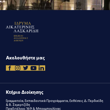
Β
Ρ
Α
Β
Ε
Ι
Ο
Α
Κ
Α
Δ
Η
Μ
Ι
Α
Σ
Α
Θ
Η
Ν
Ω
Ν
Ακολουθήστε μας
Κτήριο Διοίκησης
Γραμματεία, Εκπαιδευτικά Προγράμματα, Εκθέσεις Δ. Περδικίδη
& Β. Σεμερτζίδη
Πραξιτέλους 169 & Μπουμπουλίνας