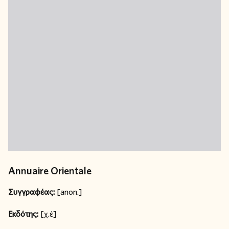
Annuaire Orientale
Συγγραφέας:
[anon.]
Εκδότης:
[χ.έ]