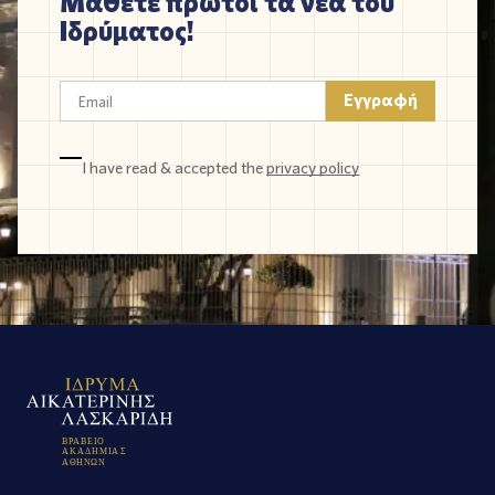
Μάθετε πρώτοι τα νέα του
Ιδρύματος!
I have read & accepted the
privacy policy
Β
Ρ
Α
Β
Ε
Ι
Ο
Α
Κ
Α
Δ
Η
Μ
Ι
Α
Σ
Α
Θ
Η
Ν
Ω
Ν