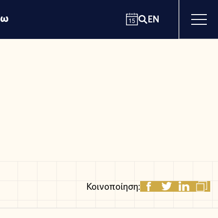
χω
EN
Κοινοποίηση: