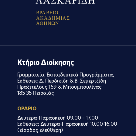
Β
Ρ
Α
Β
Ε
Ι
Ο
Α
Κ
Α
Δ
Η
Μ
Ι
Α
Σ
Α
Θ
Η
Ν
Ω
Ν
Κτήριο Διοίκησης
Γραμματεία, Εκπαιδευτικά Προγράμματα,
Εκθέσεις Δ. Περδικίδη & Β. Σεμερτζίδη
Πραξιτέλους 169 & Μπουμπουλίνας
185 35 Πειραιάς
ΩΡΑΡΙΟ
Δευτέρα-Παρασκευή 09.00 – 17.00
Εκθέσεις: Δευτέρα-Παρασκευή 10.00-16.00
(είσοδος ελεύθερη)