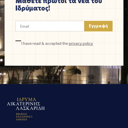
Μάθετε πρώτοι τα νέα του
Ιδρύματος!
I have read & accepted the
privacy policy
Β
Ρ
Α
Β
Ε
Ι
Ο
Α
Κ
Α
Δ
Η
Μ
Ι
Α
Σ
Α
Θ
Η
Ν
Ω
Ν