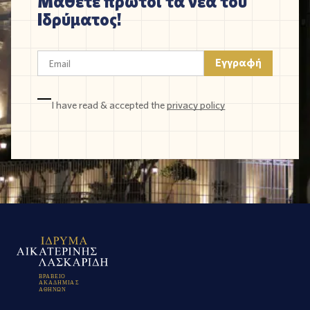
Μάθετε πρώτοι τα νέα του
Ιδρύματος!
I have read & accepted the
privacy policy
Β
Ρ
Α
Β
Ε
Ι
Ο
Α
Κ
Α
Δ
Η
Μ
Ι
Α
Σ
Α
Θ
Η
Ν
Ω
Ν