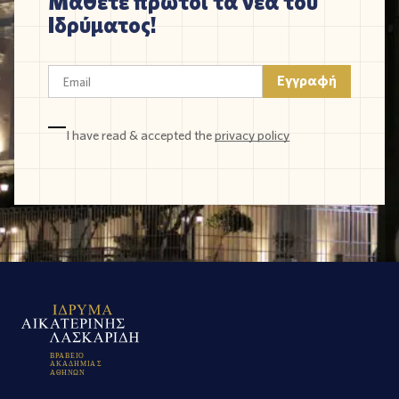
Μάθετε πρώτοι τα νέα του
Ιδρύματος!
I have read & accepted the
privacy policy
Β
Ρ
Α
Β
Ε
Ι
Ο
Α
Κ
Α
Δ
Η
Μ
Ι
Α
Σ
Α
Θ
Η
Ν
Ω
Ν