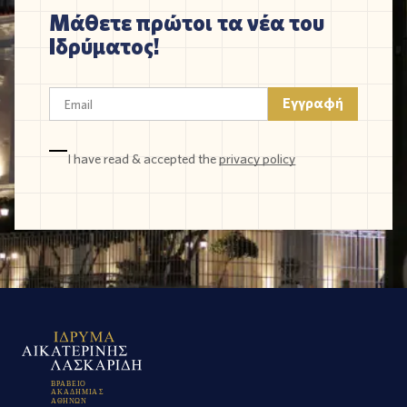
Μάθετε πρώτοι τα νέα του
Ιδρύματος!
I have read & accepted the
privacy policy
Β
Ρ
Α
Β
Ε
Ι
Ο
Α
Κ
Α
Δ
Η
Μ
Ι
Α
Σ
Α
Θ
Η
Ν
Ω
Ν