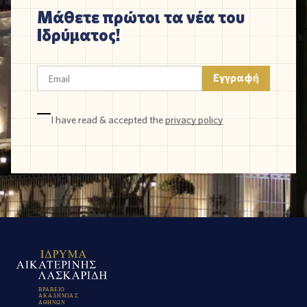
Μάθετε πρώτοι τα νέα του
Ιδρύματος!
I have read & accepted the
privacy policy
Β
Ρ
Α
Β
Ε
Ι
Ο
Α
Κ
Α
Δ
Η
Μ
Ι
Α
Σ
Α
Θ
Η
Ν
Ω
Ν