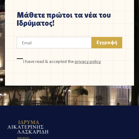
Μάθετε πρώτοι τα νέα του
Ιδρύματος!
I have read & accepted the
privacy policy
Β
Ρ
Α
Β
Ε
Ι
Ο