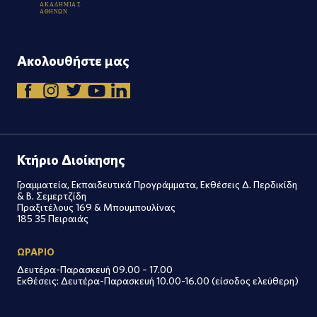
Α
Κ
Α
Δ
Η
Μ
Ι
Α
Σ
Α
Θ
Η
Ν
Ω
Ν
Ακολουθήστε μας
Κτήριο Διοίκησης
Γραμματεία, Εκπαιδευτικά Προγράμματα, Εκθέσεις Δ. Περδικίδη
& Β. Σεμερτζίδη
Πραξιτέλους 169 & Μπουμπουλίνας
185 35 Πειραιάς
ΩΡΑΡΙΟ
Δευτέρα-Παρασκευή 09.00 – 17.00
Εκθέσεις: Δευτέρα-Παρασκευή 10.00-16.00 (είσοδος ελεύθερη)