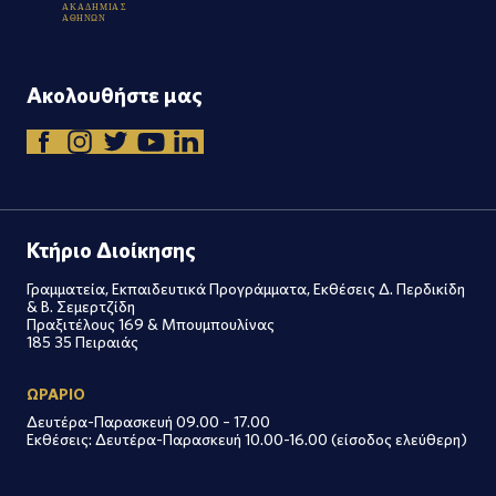
Α
Κ
Α
Δ
Η
Μ
Ι
Α
Σ
Α
Θ
Η
Ν
Ω
Ν
Ακολουθήστε μας
Κτήριο Διοίκησης
Γραμματεία, Εκπαιδευτικά Προγράμματα, Εκθέσεις Δ. Περδικίδη
& Β. Σεμερτζίδη
Πραξιτέλους 169 & Μπουμπουλίνας
185 35 Πειραιάς
ΩΡΑΡΙΟ
Δευτέρα-Παρασκευή 09.00 – 17.00
Εκθέσεις: Δευτέρα-Παρασκευή 10.00-16.00 (είσοδος ελεύθερη)