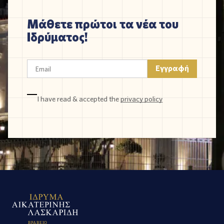
Μάθετε πρώτοι τα νέα του
Ιδρύματος!
I have read & accepted the
privacy policy
Β
Ρ
Α
Β
Ε
Ι
Ο