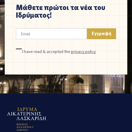
Μάθετε πρώτοι τα νέα του
Ιδρύματος!
I have read & accepted the
privacy policy
Β
Ρ
Α
Β
Ε
Ι
Ο
Α
Κ
Α
Δ
Η
Μ
Ι
Α
Σ
Α
Θ
Η
Ν
Ω
Ν