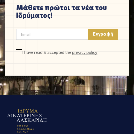
Μάθετε πρώτοι τα νέα του
Ιδρύματος!
I have read & accepted the
privacy policy
Β
Ρ
Α
Β
Ε
Ι
Ο
Α
Κ
Α
Δ
Η
Μ
Ι
Α
Σ
Α
Θ
Η
Ν
Ω
Ν